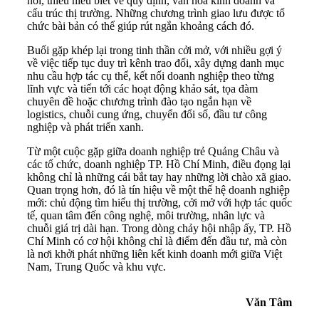
nối, thiếu hiểu biết về quy định, văn hóa kinh doanh và
cấu trúc thị trường. Những chương trình giao lưu được tổ
chức bài bản có thể giúp rút ngắn khoảng cách đó.
Buổi gặp khép lại trong tinh thần cởi mở, với nhiều gợi ý
về việc tiếp tục duy trì kênh trao đổi, xây dựng danh mục
nhu cầu hợp tác cụ thể, kết nối doanh nghiệp theo từng
lĩnh vực và tiến tới các hoạt động khảo sát, tọa đàm
chuyên đề hoặc chương trình đào tạo ngắn hạn về
logistics, chuỗi cung ứng, chuyển đổi số, đầu tư công
nghiệp và phát triển xanh.
Từ một cuộc gặp giữa doanh nghiệp trẻ Quảng Châu và
các tổ chức, doanh nghiệp TP. Hồ Chí Minh, điều đọng lại
không chỉ là những cái bắt tay hay những lời chào xã giao.
Quan trọng hơn, đó là tín hiệu về một thế hệ doanh nghiệp
mới: chủ động tìm hiểu thị trường, cởi mở với hợp tác quốc
tế, quan tâm đến công nghệ, môi trường, nhân lực và
chuỗi giá trị dài hạn. Trong dòng chảy hội nhập ấy, TP. Hồ
Chí Minh có cơ hội không chỉ là điểm đến đầu tư, mà còn
là nơi khởi phát những liên kết kinh doanh mới giữa Việt
Nam, Trung Quốc và khu vực.
Văn Tâm