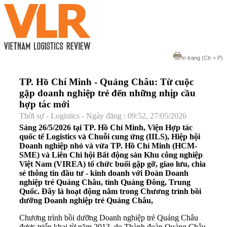
In trang
(Ctr + P)
TP. Hồ Chí Minh - Quảng Châu: Từ cuộc
gặp doanh nghiệp trẻ đến những nhịp cầu
hợp tác mới
Thời sự - Logistics - Ngày đăng : 09:52, 27/05/2026
Sáng 26/5/2026 tại TP. Hồ Chí Minh, Viện Hợp tác
quốc tế Logistics và Chuỗi cung ứng (IILS), Hiệp hội
Doanh nghiệp nhỏ và vừa TP. Hồ Chí Minh (HCM-
SME) và Liên Chi hội Bất động sản Khu công nghiệp
Việt Nam (VIREA) tổ chức buổi gặp gỡ, giao lưu, chia
sẻ thông tin đầu tư - kinh doanh với Đoàn Doanh
nghiệp trẻ Quảng Châu, tỉnh Quảng Đông, Trung
Quốc. Đây là hoạt động nằm trong Chương trình bồi
dưỡng Doanh nghiệp trẻ Quảng Châu,
Chương trình bồi dưỡng Doanh nghiệp trẻ Quảng Châu
được triển khai từ năm 2013, do Thành đoàn Quảng Châu