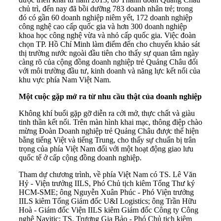
chủ trì, đến nay đã bồi dưỡng 783 doanh nhân trẻ; trong
đó có gần 60 doanh nghiệp niêm yết, 172 doanh nghiệp
công nghệ cao cấp quốc gia và hơn 300 doanh nghiệp
khoa học công nghệ vừa và nhỏ cấp quốc gia. Việc đoàn
chọn TP. Hồ Chí Minh làm điểm đến cho chuyến khảo sát
thị trường nước ngoài đầu tiên cho thấy sự quan tâm ngày
càng rõ của cộng đồng doanh nghiệp trẻ Quảng Châu đối
với môi trường đầu tư, kinh doanh và năng lực kết nối của
khu vực phía Nam Việt Nam.
Một cuộc gặp mở ra từ nhu cầu thật của doanh nghiệp
Không khí buổi gặp gỡ diễn ra cởi mở, thực chất và giàu
tinh thần kết nối. Trên màn hình khai mạc, thông điệp chào
mừng Đoàn Doanh nghiệp trẻ Quảng Châu được thể hiện
bằng tiếng Việt và tiếng Trung, cho thấy sự chuẩn bị trân
trọng của phía Việt Nam đối với một hoạt động giao lưu
quốc tế ở cấp cộng đồng doanh nghiệp.
Tham dự chương trình, về phía Việt Nam có TS. Lê Văn
Hỷ - Viện trưởng IILS, Phó Chủ tịch kiêm Tổng Thư ký
HCM-SME; ông Nguyễn Xuân Phúc - Phó Viện trưởng
IILS kiêm Tổng Giám đốc U&I Logistics; ông Trần Hữu
Hoà - Giám đốc Viện IILS kiêm Giám đốc Công ty Công
nghệ Navitic; TS. Trương Gia Bảo - Phó Chủ tịch kiêm