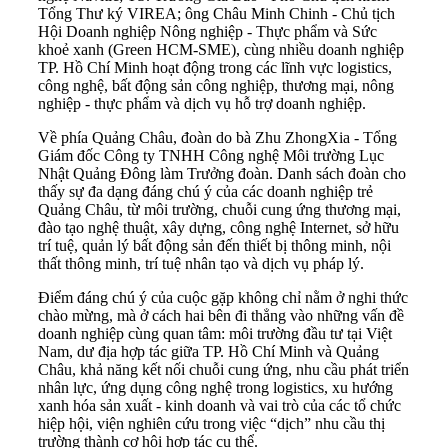
Tổng Thư ký VIREA; ông Châu Minh Chinh - Chủ tịch
Hội Doanh nghiệp Nông nghiệp - Thực phẩm và Sức
khoẻ xanh (Green HCM-SME), cùng nhiều doanh nghiệp
TP. Hồ Chí Minh hoạt động trong các lĩnh vực logistics,
công nghệ, bất động sản công nghiệp, thương mại, nông
nghiệp - thực phẩm và dịch vụ hỗ trợ doanh nghiệp.
Về phía Quảng Châu, đoàn do bà Zhu ZhongXia - Tổng
Giám đốc Công ty TNHH Công nghệ Môi trường Lục
Nhật Quảng Đông làm Trưởng đoàn. Danh sách đoàn cho
thấy sự đa dạng đáng chú ý của các doanh nghiệp trẻ
Quảng Châu, từ môi trường, chuỗi cung ứng thương mại,
đào tạo nghệ thuật, xây dựng, công nghệ Internet, sở hữu
trí tuệ, quản lý bất động sản đến thiết bị thông minh, nội
thất thông minh, trí tuệ nhân tạo và dịch vụ pháp lý.
Điểm đáng chú ý của cuộc gặp không chỉ nằm ở nghi thức
chào mừng, mà ở cách hai bên đi thẳng vào những vấn đề
doanh nghiệp cùng quan tâm: môi trường đầu tư tại Việt
Nam, dư địa hợp tác giữa TP. Hồ Chí Minh và Quảng
Châu, khả năng kết nối chuỗi cung ứng, nhu cầu phát triển
nhân lực, ứng dụng công nghệ trong logistics, xu hướng
xanh hóa sản xuất - kinh doanh và vai trò của các tổ chức
hiệp hội, viện nghiên cứu trong việc “dịch” nhu cầu thị
trường thành cơ hội hợp tác cụ thể.