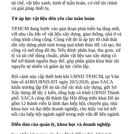
tái chế, vật liệu xanh, kinh tế tuần hoàn, cơ chế tài chính
và giải pháp thiết bị.
Từ áp lực vật liệu đến yêu cầu tuần hoàn
TP.HCM đang bước vào giai đoạn phát triển hạ tầng mới,
với nhu cầu lớn về vật liệu xây dựng, giao thông, nhà ở và
công trình công cộng. Cùng với đó là áp lực từ chất thải
rắn xây dựng phát sinh trong quá trình tháo dỡ, cải tạo, thi
công và mở rộng đô thị. Nếu được phân loại, thu gom, xử
lý và tái chế đúng chuẩn, phần vật liệu sau xây dựng có
thể trở thành nguồn thay thế, góp phần giảm khai thác tài
nguyên tự nhiên và giảm áp lực chôn lấp.
Bối cảnh này cấp thiết hơn khi UBND TP.HCM, tại Văn
bản số 4180/UBND-ĐT ngày 20/5/2026, giao SACA
khẩn trương lập Đề án tái chế rác thải xây dựng, gửi Sở
Xây dựng để lấy ý kiến, tổng hợp và trình UBND Thành
phố. SACA cũng đã thành lập Hội đồng triển khai Đề án
gồm 12 thành viên là lãnh đạo hiệp hội, chuyên gia, nhà
khoa học và đại diện doanh nghiệp, cho thấy vai trò kết
nối của hiệp hội ngành nghề trong một vấn đề liên ngành.
Diễn đàn của quản lý, khoa học và doanh nghiệp