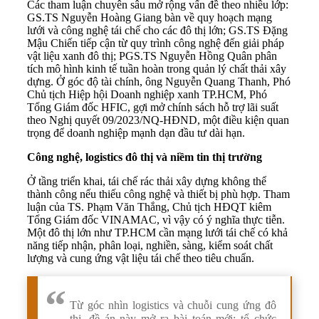
Các tham luận chuyên sâu mở rộng vấn đề theo nhiều lớp:
GS.TS Nguyễn Hoàng Giang bàn về quy hoạch mạng
lưới và công nghệ tái chế cho các đô thị lớn; GS.TS Đặng
Mậu Chiến tiếp cận từ quy trình công nghệ đến giải pháp
vật liệu xanh đô thị; PGS.TS Nguyễn Hồng Quân phân
tích mô hình kinh tế tuần hoàn trong quản lý chất thải xây
dựng. Ở góc độ tài chính, ông Nguyễn Quang Thanh, Phó
Chủ tịch Hiệp hội Doanh nghiệp xanh TP.HCM, Phó
Tổng Giám đốc HFIC, gợi mở chính sách hỗ trợ lãi suất
theo Nghị quyết 09/2023/NQ-HĐND, một điều kiện quan
trọng để doanh nghiệp mạnh dạn đầu tư dài hạn.
Công nghệ, logistics đô thị và niềm tin thị trường
Ở tầng triển khai, tái chế rác thải xây dựng không thể
thành công nếu thiếu công nghệ và thiết bị phù hợp. Tham
luận của TS. Phạm Văn Thắng, Chủ tịch HĐQT kiêm
Tổng Giám đốc VINAMAC, vì vậy có ý nghĩa thực tiễn.
Một đô thị lớn như TP.HCM cần mạng lưới tái chế có khả
năng tiếp nhận, phân loại, nghiền, sàng, kiểm soát chất
lượng và cung ứng vật liệu tái chế theo tiêu chuẩn.
Từ góc nhìn logistics và chuỗi cung ứng đô
thị, đề án này mở ra bài toán mới: tổ chức