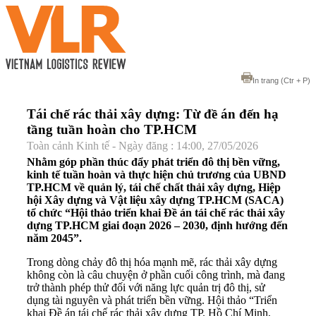
In trang
(Ctr + P)
Tái chế rác thải xây dựng: Từ đề án đến hạ
tầng tuần hoàn cho TP.HCM
Toàn cảnh Kinh tế - Ngày đăng : 14:00, 27/05/2026
Nhằm góp phần thúc đẩy phát triển đô thị bền vững,
kinh tế tuần hoàn và thực hiện chủ trương của UBND
TP.HCM về quản lý, tái chế chất thải xây dựng, Hiệp
hội Xây dựng và Vật liệu xây dựng TP.HCM (SACA)
tổ chức “Hội thảo triển khai Đề án tái chế rác thải xây
dựng TP.HCM giai đoạn 2026 – 2030, định hướng đến
năm 2045”.
Trong dòng chảy đô thị hóa mạnh mẽ, rác thải xây dựng
không còn là câu chuyện ở phần cuối công trình, mà đang
trở thành phép thử đối với năng lực quản trị đô thị, sử
dụng tài nguyên và phát triển bền vững. Hội thảo “Triển
khai Đề án tái chế rác thải xây dựng TP. Hồ Chí Minh,