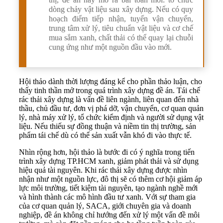
dòng chảy vật liệu sau xây dựng. Nếu có quy
hoạch điểm tiếp nhận, tuyến vận chuyển,
trung tâm xử lý, tiêu chuẩn vật liệu và cơ chế
mua sắm xanh, chất thải có thể quay lại chuỗi
cung ứng như một nguồn đầu vào mới.
Hội thảo dành thời lượng đáng kể cho phần thảo luận, cho
thấy tinh thần mở trong quá trình xây dựng đề án. Tái chế
rác thải xây dựng là vấn đề liên ngành, liên quan đến nhà
thầu, chủ đầu tư, đơn vị phá dỡ, vận chuyển, cơ quan quản
lý, nhà máy xử lý, tổ chức kiểm định và người sử dụng vật
liệu. Nếu thiếu sự đồng thuận và niềm tin thị trường, sản
phẩm tái chế dù có thể sản xuất vẫn khó đi vào thực tế.
Nhìn rộng hơn, hội thảo là bước đi có ý nghĩa trong tiến
trình xây dựng TP.HCM xanh, giảm phát thải và sử dụng
hiệu quả tài nguyên. Khi rác thải xây dựng được nhìn
nhận như một nguồn lực, đô thị sẽ có thêm cơ hội giảm áp
lực môi trường, tiết kiệm tài nguyên, tạo ngành nghề mới
và hình thành các mô hình đầu tư xanh. Với sự tham gia
của cơ quan quản lý, SACA, giới chuyên gia và doanh
nghiệp, đề án không chỉ hướng đến xử lý một vấn đề môi