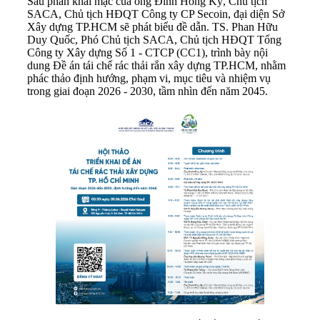
Sau phần khai mạc của ông Đinh Hồng Kỳ, Chủ tịch
SACA, Chủ tịch HĐQT Công ty CP Secoin, đại diện Sở
Xây dựng TP.HCM sẽ phát biểu đề dẫn. TS. Phan Hữu
Duy Quốc, Phó Chủ tịch SACA, Chủ tịch HĐQT Tổng
Công ty Xây dựng Số 1 - CTCP (CC1), trình bày nội
dung Đề án tái chế rác thải rắn xây dựng TP.HCM, nhằm
phác thảo định hướng, phạm vi, mục tiêu và nhiệm vụ
trong giai đoạn 2026 - 2030, tầm nhìn đến năm 2045.