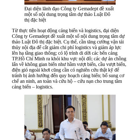
Đại diện lãnh đạo Công ty Gemadept đề xuất
một số nội dung trọng tâm dự thảo Luật Đô
thị đặc biệt
Từ thực tiễn hoạt động cảng biển và logistics, đại diện
Công ty Gemadept đề xuất một số nội dung trọng tâm dự
thảo Luật Đô thị đặc biệt. Cụ thể, cần tăng cường vận tải
thủy nội địa để cắt giảm chi phí logistics và giảm áp lực
lên hạ tầng giao thông; có lộ trình di dời các bến cảng
TP.Hồ Chí Minh ra khỏi khu vực nội đô; các dự án chồng
lấn về không gian biển như hầm vượt biển, cầu vượt biển,
điện gió ngoài khơi cũng cần có nghiên cứu thật kỹ để
tránh bị ảnh hưởng đến quy hoạch cảng biển; bổ sung cơ
chế an ninh, an toàn và cứu hộ – cứu nạn cho trung tâm
cảng biển – logistics.