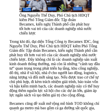
Ông Nguyễn Thế Duy, Phó Chủ tịch HĐQT
kiêm Phó Tổng Giám đốc Tập đoàn
Becamex, kiến nghị Thành phố cần phát huy
tốt hơn vai trò của các doanh nghiệp nhà nước
chiến lược
Trong khi đó, đại diện Tổng Công ty Becamex IDC, ông
Nguyễn Thế Duy, Phó Chủ tịch HĐQT kiêm Phó Tổng
Giám đốc Tập đoàn Becamex, kiến nghị Thành phố cần
phát huy tốt hơn vai trò của các doanh nghiệp nhà nước
chiến lược. Đây không chỉ là các doanh nghiệp sản xuất
kinh doanh thông thường, mà còn là những “cánh tay đầu
tư” quan trọng trong phát triển hạ tầng, khu công nghiệp,
đô thị, nhà ở xã hội, nhà ở cho người lao động, logistics,
năng lượng và đổi mới sáng tạo. Nếu được trao cơ chế tự
chủ phù hợp, đi kèm trách nhiệm giải trình, bảo toàn vốn
và hậu kiểm minh bạch, các doanh nghiệp này có thể huy
động thêm nguồn lực xã hội cho các dự án lớn, giảm áp
lực ngân sách và tạo thêm giá trị cho cộng đồng.
Becamex cũng đề xuất mở rộng mô hình TOD không chỉ
quanh ga metro mà bao gồm cả ga đường sắt quốc gia,