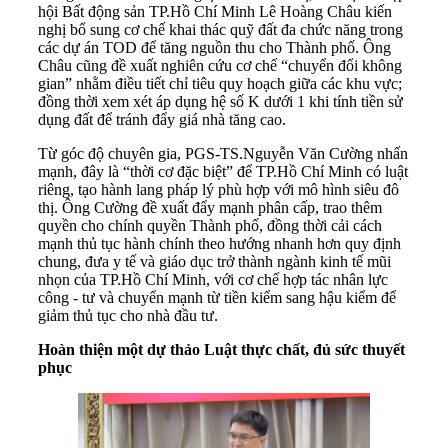
hội Bất động sản TP.Hồ Chí Minh Lê Hoàng Châu kiến
nghị bổ sung cơ chế khai thác quỹ đất đa chức năng trong
các dự án TOD để tăng nguồn thu cho Thành phố. Ông
Châu cũng đề xuất nghiên cứu cơ chế “chuyển đổi không
gian” nhằm điều tiết chỉ tiêu quy hoạch giữa các khu vực;
đồng thời xem xét áp dụng hệ số K dưới 1 khi tính tiền sử
dụng đất để tránh đẩy giá nhà tăng cao.
Từ góc độ chuyên gia, PGS-TS.Nguyễn Văn Cường nhấn
mạnh, đây là “thời cơ đặc biệt” để TP.Hồ Chí Minh có luật
riêng, tạo hành lang pháp lý phù hợp với mô hình siêu đô
thị. Ông Cường đề xuất đẩy mạnh phân cấp, trao thêm
quyền cho chính quyền Thành phố, đồng thời cải cách
mạnh thủ tục hành chính theo hướng nhanh hơn quy định
chung, đưa y tế và giáo dục trở thành ngành kinh tế mũi
nhọn của TP.Hồ Chí Minh, với cơ chế hợp tác nhân lực
công - tư và chuyển mạnh từ tiền kiểm sang hậu kiểm để
giảm thủ tục cho nhà đầu tư.
Hoàn thiện một dự thảo Luật thực chất, đủ sức thuyết
phục