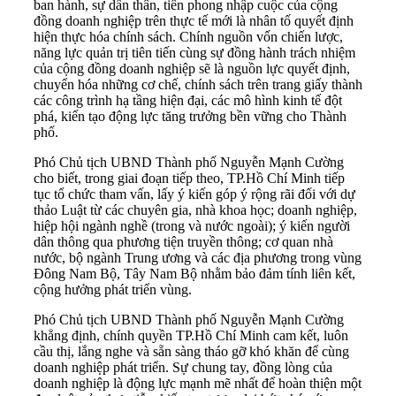
ban hành, sự dấn thân, tiên phong nhập cuộc của cộng
đồng doanh nghiệp trên thực tế mới là nhân tố quyết định
hiện thực hóa chính sách. Chính nguồn vốn chiến lược,
năng lực quản trị tiên tiến cùng sự đồng hành trách nhiệm
của cộng đồng doanh nghiệp sẽ là nguồn lực quyết định,
chuyển hóa những cơ chế, chính sách trên trang giấy thành
các công trình hạ tầng hiện đại, các mô hình kinh tế đột
phá, kiến tạo động lực tăng trưởng bền vững cho Thành
phố.
Phó Chủ tịch UBND Thành phố Nguyễn Mạnh Cường
cho biết, trong giai đoạn tiếp theo, TP.Hồ Chí Minh tiếp
tục tổ chức tham vấn, lấy ý kiến góp ý rộng rãi đối với dự
thảo Luật từ các chuyên gia, nhà khoa học; doanh nghiệp,
hiệp hội ngành nghề (trong và nước ngoài); ý kiến người
dân thông qua phương tiện truyền thông; cơ quan nhà
nước, bộ ngành Trung ương và các địa phương trong vùng
Đông Nam Bộ, Tây Nam Bộ nhằm bảo đảm tính liên kết,
cộng hưởng phát triển vùng.
Phó Chủ tịch UBND Thành phố Nguyễn Mạnh Cường
khẳng định, chính quyền TP.Hồ Chí Minh cam kết, luôn
cầu thị, lắng nghe và sẵn sàng tháo gỡ khó khăn để cùng
doanh nghiệp phát triển. Sự chung tay, đồng lòng của
doanh nghiệp là động lực mạnh mẽ nhất để hoàn thiện một