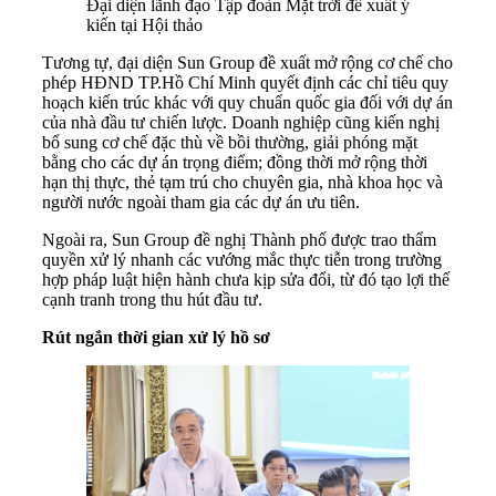
Đại diện lãnh đạo Tập đoàn Mặt trời đề xuất ý
kiến tại Hội thảo
Tương tự, đại diện Sun Group đề xuất mở rộng cơ chế cho
phép HĐND TP.Hồ Chí Minh quyết định các chỉ tiêu quy
hoạch kiến trúc khác với quy chuẩn quốc gia đối với dự án
của nhà đầu tư chiến lược. Doanh nghiệp cũng kiến nghị
bổ sung cơ chế đặc thù về bồi thường, giải phóng mặt
bằng cho các dự án trọng điểm; đồng thời mở rộng thời
hạn thị thực, thẻ tạm trú cho chuyên gia, nhà khoa học và
người nước ngoài tham gia các dự án ưu tiên.
Ngoài ra, Sun Group đề nghị Thành phố được trao thẩm
quyền xử lý nhanh các vướng mắc thực tiễn trong trường
hợp pháp luật hiện hành chưa kịp sửa đổi, từ đó tạo lợi thế
cạnh tranh trong thu hút đầu tư.
Rút ngắn thời gian xử lý hồ sơ