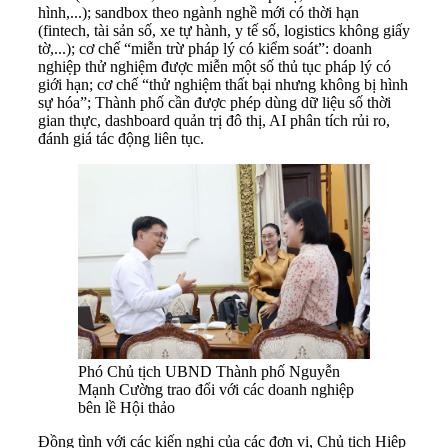
hình,...); sandbox theo ngành nghề mới có thời hạn
(fintech, tài sản số, xe tự hành, y tế số, logistics không giấy
tờ,...); cơ chế “miễn trừ pháp lý có kiểm soát”: doanh
nghiệp thử nghiệm được miễn một số thủ tục pháp lý có
giới hạn; cơ chế “thử nghiệm thất bại nhưng không bị hình
sự hóa”; Thành phố cần được phép dùng dữ liệu số thời
gian thực, dashboard quản trị đô thị, AI phân tích rủi ro,
đánh giá tác động liên tục.
Phó Chủ tịch UBND Thành phố Nguyễn
Mạnh Cường trao đổi với các doanh nghiệp
bên lề Hội thảo
Đồng tình với các kiến nghị của các đơn vị, Chủ tịch Hiệp