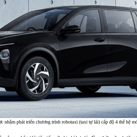
 nhằm phát triển chương trình robotaxi (taxi tự lái) cấp độ 4 thế h