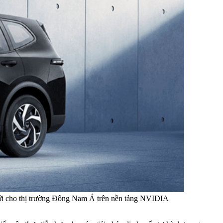
ệ mới cho thị trường Đông Nam Á trên nền tảng NVIDIA