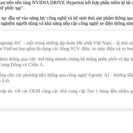
inFast trên nền tảng NVIDIA DRIVE Hyperion kết hợp phần mềm tự lái c
 tế phức tạp”.
p tục đầu tư vào năng lực công nghệ và hệ sinh thái sản phẩm thông qua
 nghiệm người dùng và khả năng tiếp cận công nghệ xe điện thông minh 
oup JSC – một trong những tập đoàn lớn nhất Việt Nam – là nhà sản 
ủa VinFast bao gồm đa dạng các dòng SUV điện, xe máy điện và xe buý
theo thông qua việc mở rộng nhanh chóng hệ thống phân phối và đại lý 
, Trung Đông và Châu Á.
động cho các phương tiện thông qua công nghệ Agentic AI – hướng tiếp c
 ô tô.
hợp tác với các OEM cùng các nhà cung cấp Tier 1 hàng đầu nhằm ph