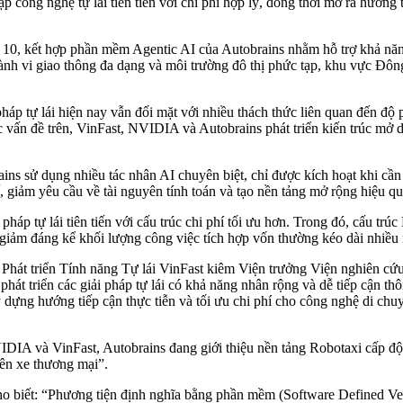
p công nghệ tự lái tiên tiến với chi phí hợp lý, đồng thời mở ra hướng 
, kết hợp phần mềm Agentic AI của Autobrains nhằm hỗ trợ khả năng t
ành vi giao thông đa dạng và môi trường đô thị phức tạp, khu vực Đô
háp tự lái hiện nay vẫn đối mặt với nhiều thách thức liên quan đến độ 
 vấn đề trên, VinFast, NVIDIA và Autobrains phát triển kiến trúc mở d
ns sử dụng nhiều tác nhân AI chuyên biệt, chỉ được kích hoạt khi cần t
, giảm yêu cầu về tài nguyên tính toán và tạo nền tảng mở rộng hiệu qu
iải pháp tự lái tiên tiến với cấu trúc chi phí tối ưu hơn. Trong đó, 
ảm đáng kể khối lượng công việc tích hợp vốn thường kéo dài nhiều nă
át triển Tính năng Tự lái VinFast kiêm Viện trưởng Viện nghiên cứ
 phát triển các giải pháp tự lái có khả năng nhân rộng và dễ tiếp cận t
ng hướng tiếp cận thực tiễn và tối ưu chi phí cho công nghệ di chuyể
IA và VinFast, Autobrains đang giới thiệu nền tảng Robotaxi cấp độ 4
rên xe thương mại”.
o biết: “Phương tiện định nghĩa bằng phần mềm (Software Defined Veh