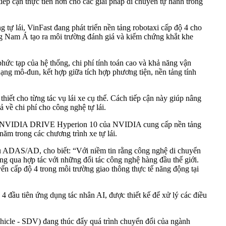
tiếp cận thực tiễn hơn cho các giải pháp di chuyển tự hành trong
ự lái, VinFast đang phát triển nền tảng robotaxi cấp độ 4 cho
ng Nam Á tạo ra môi trường đánh giá và kiểm chứng khắt khe
phức tạp của hệ thống, chi phí tính toán cao và khả năng vận
ạng mô-đun, kết hợp giữa tích hợp phương tiện, nền tảng tính
hiết cho từng tác vụ lái xe cụ thể. Cách tiếp cận này giúp nâng
ả về chi phí cho công nghệ tự lái.
cấu trúc NVIDIA DRIVE Hyperion 10 của NVIDIA cung cấp nền tảng
m trong các chương trình xe tự lái.
u ADAS/AD, cho biết: “Với niềm tin rằng công nghệ di chuyển
hông qua hợp tác với những đối tác công nghệ hàng đầu thế giới.
n cấp độ 4 trong môi trường giao thông thực tế năng động tại
 đầu tiên ứng dụng tác nhân AI, được thiết kế để xử lý các điều
icle - SDV) đang thúc đẩy quá trình chuyển đổi của ngành