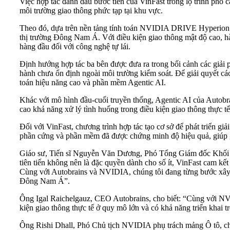
Việc hợp tác đánh dấu bước tiến của VinFast trong lộ trình phổ cậ
môi trường giao thông phức tạp tại khu vực.
Theo đó, dựa trên nền tảng tính toán NVIDIA DRIVE Hyperion 10
thị trường Đông Nam Á. Với điều kiện giao thông mật độ cao, h
hàng đầu đối với công nghệ tự lái.
Định hướng hợp tác ba bên được đưa ra trong bối cảnh các giải p
hành chưa ổn định ngoài môi trường kiểm soát. Để giải quyết các
toán hiệu năng cao và phần mềm Agentic AI.
Khác với mô hình đầu-cuối truyền thống, Agentic AI của Autobrai
cao khả năng xử lý tình huống trong điều kiện giao thông thực tế
Đối với VinFast, chương trình hợp tác tạo cơ sở để phát triển g
phần cứng và phần mềm đã được chứng minh độ hiệu quả, giúp gi
Giáo sư, Tiến sĩ Nguyễn Văn Dương, Phó Tổng Giám đốc Khối Ph
tiên tiến không nên là đặc quyền dành cho số ít, VinFast cam kết
Cùng với Autobrains và NVIDIA, chúng tôi đang từng bước xây dự
Đông Nam Á”.
Ông Igal Raichelgauz, CEO Autobrains, cho biết: “Cùng với NVID
kiện giao thông thực tế ở quy mô lớn và có khả năng triển khai t
Ông Rishi Dhall, Phó Chủ tịch NVIDIA phụ trách mảng Ô tô, ch