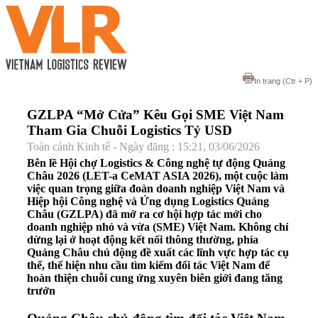
In trang
(Ctr + P)
GZLPA “Mở Cửa” Kêu Gọi SME Việt Nam
Tham Gia Chuỗi Logistics Tỷ USD
Toàn cảnh Kinh tế - Ngày đăng : 15:21, 03/06/2026
Bên lề Hội chợ Logistics & Công nghệ tự động Quảng
Châu 2026 (LET-a CeMAT ASIA 2026), một cuộc làm
việc quan trọng giữa đoàn doanh nghiệp Việt Nam và
Hiệp hội Công nghệ và Ứng dụng Logistics Quảng
Châu (GZLPA) đã mở ra cơ hội hợp tác mới cho
doanh nghiệp nhỏ và vừa (SME) Việt Nam. Không chỉ
dừng lại ở hoạt động kết nối thông thường, phía
Quảng Châu chủ động đề xuất các lĩnh vực hợp tác cụ
thể, thể hiện nhu cầu tìm kiếm đối tác Việt Nam để
hoàn thiện chuỗi cung ứng xuyên biên giới đang tăng
trưởn