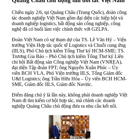
Quảng Châu chủ động tìm đối tác Việt Nam
Chiều ngày 2/6, tại Quảng Châu (Trung Quốc), đoàn công
tác doanh nghiệp Việt Nam gồm đại diện các hiệp hội và
doanh nghiệp logistics, bất động sản công nghiệp, công
nghệ đã có buổi làm việc chính thức với GZLPA.
Đoàn Việt Nam có sự tham dự của TS. Lê Văn Hỷ – Viện
trưởng Viện Hợp tác quốc tế Logistics và Chuỗi cung ứng
(IILS), Phó Chủ tịch kiêm Tổng Thư ký HCM-SME; TS.
Trương Gia Bảo – Phó Chủ tịch kiêm Tổng Thư ký Liên
chi hội Bất động sản Công nghiệp Việt Nam (VNREA),
đại diện Tập đoàn FPT; ông Nguyễn Xuân Phúc – Ủy
viên BCH VLA, Phó Viện trưởng IILS, Tổng Giám đốc
U&I Logistics; ông Trần Hữu Hòa – Ủy viên BCH HCM-
SME, Giám đốc IILS, Giám đốc Navitic.
Điểm đáng chú ý là lần này, không phải doanh nghiệp Việt
Nam đi tìm kiếm cơ hội hợp tác, mà chính các doanh
nghiệp Quảng Châu chủ động đưa ra nhu cầu kết nối.