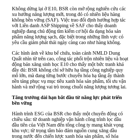
Không dừng lại ở E10, BSR còn mở rộng nghiên cứu các
xu hướng năng lượng mới, trong đó có nhiên liệu hàng
không bền vững (SAF). Việc trao đổi định hướng hợp tác
với Liên danh ASP Shipping về SAF cho thấy doanh
nghiệp đang chủ động tìm kiếm cơ hội đa dạng hóa sản
phẩm năng lượng sạch, đặc biệt trong những lĩnh vực có
yêu cầu giảm phát thải ngày càng cao như hàng không.
Các hình ảnh về khu bể chứa, toàn cảnh NMLD Dung
Quất nhìn từ trên cao, công tác phối trộn nhiên liệu và hoạt
động bán xăng sinh học E10 cho thấy một bức tranh khá
đầy đủ: BSR không chỉ sở hữu hạ tầng công nghiệp quy
mô lớn, mà đang từng bước chuyển hóa hạ tầng ấy thành
nền tảng phục vụ mục tiêu xanh hóa sản phẩm, tối ưu vận
hành và mở rộng vai trò trong chuỗi năng lượng tương lai.
Tăng trưởng dài hạn bắt đầu từ năng lực phát triển
bền vững
Hành trình ESG của BSR cho thấy một chuyển động có
chiều sâu: từ doanh nghiệp vận hành công trình lọc dầu
đầu tiên của Việt Nam đến tổng công ty mang khát vọng
khu vực; từ trọng tâm bảo đảm nguồn cung xăng dầu
trong nước đến chiến lược xanh hóa sản phẩm, số hóa