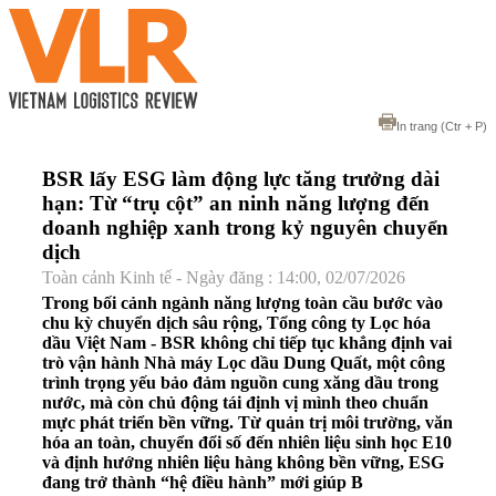
In trang
(Ctr + P)
BSR lấy ESG làm động lực tăng trưởng dài
hạn: Từ “trụ cột” an ninh năng lượng đến
doanh nghiệp xanh trong kỷ nguyên chuyển
dịch
Toàn cảnh Kinh tế - Ngày đăng : 14:00, 02/07/2026
Trong bối cảnh ngành năng lượng toàn cầu bước vào
chu kỳ chuyển dịch sâu rộng, Tổng công ty Lọc hóa
dầu Việt Nam - BSR không chỉ tiếp tục khẳng định vai
trò vận hành Nhà máy Lọc dầu Dung Quất, một công
trình trọng yếu bảo đảm nguồn cung xăng dầu trong
nước, mà còn chủ động tái định vị mình theo chuẩn
mực phát triển bền vững. Từ quản trị môi trường, văn
hóa an toàn, chuyển đổi số đến nhiên liệu sinh học E10
và định hướng nhiên liệu hàng không bền vững, ESG
đang trở thành “hệ điều hành” mới giúp B