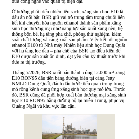
đưa công nghệ vào quản trị hiện đại.
Ở hướng phát triển nhiên liệu sạch, xăng sinh học E10 là
dấu ấn nổi bật. BSR giữ vai trò trung tâm trong chuỗi liên
kết khi chuyển hóa nguồn ethanol thành sản phẩm xăng
sinh học thương mại nhờ năng lực sản xuất xăng nền, hệ
thống bồn bể, hạ tầng pha chế, phòng thử nghiệm, kiểm
soát chất lượng và cảng xuất sản phẩm. Việc kết nối nguồn
ethanol E100 từ Nhà máy Nhiên liệu sinh học Dung Quất
với hạ tầng lọc dầu – pha chế của BSR tạo điều kiện để
E10 được sản xuất ổn định, đạt yêu cầu kỹ thuật trước khi
đưa ra thị trường.
Tháng 5/2026, BSR xuất bán thành công 12.000 m³ xăng
E10 RON95 đầu tiên bằng đường biển tại cảng Jetty
NMLD Dung Quất, đánh dấu bước tiến quan trọng trong
mở rộng kênh cung ứng xăng sinh học quy mô lớn. Trước
đó, BSR cũng đã phối hợp xuất bán thương mại xăng sinh
học E10 RON95 bằng đường bộ tại miền Trung, phục vụ
Quảng Ngãi và khu vực lân cận.