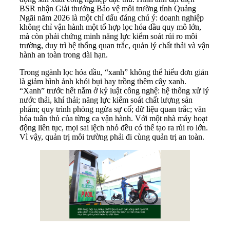
BSR nhận Giải thưởng Bảo vệ môi trường tỉnh Quảng
Ngãi năm 2026 là một chỉ dấu đáng chú ý: doanh nghiệp
không chỉ vận hành một tổ hợp lọc hóa dầu quy mô lớn,
mà còn phải chứng minh năng lực kiểm soát rủi ro môi
trường, duy trì hệ thống quan trắc, quản lý chất thải và vận
hành an toàn trong dài hạn.
Trong ngành lọc hóa dầu, “xanh” không thể hiểu đơn giản
là giảm hình ảnh khói bụi hay trồng thêm cây xanh.
“Xanh” trước hết nằm ở kỷ luật công nghệ: hệ thống xử lý
nước thải, khí thải; năng lực kiểm soát chất lượng sản
phẩm; quy trình phòng ngừa sự cố; dữ liệu quan trắc; văn
hóa tuân thủ của từng ca vận hành. Với một nhà máy hoạt
động liên tục, mọi sai lệch nhỏ đều có thể tạo ra rủi ro lớn.
Vì vậy, quản trị môi trường phải đi cùng quản trị an toàn.