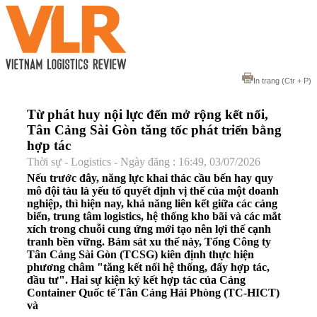
In trang
(Ctr + P)
Từ phát huy nội lực đến mở rộng kết nối,
Tân Cảng Sài Gòn tăng tốc phát triển bằng
hợp tác
Thời sự - Logistics - Ngày đăng : 16:49, 03/07/2026
Nếu trước đây, năng lực khai thác cầu bến hay quy
mô đội tàu là yếu tố quyết định vị thế của một doanh
nghiệp, thì hiện nay, khả năng liên kết giữa các cảng
biển, trung tâm logistics, hệ thống kho bãi và các mắt
xích trong chuỗi cung ứng mới tạo nên lợi thế cạnh
tranh bền vững. Bám sát xu thế này, Tổng Công ty
Tân Cảng Sài Gòn (TCSG) kiên định thực hiện
phương châm "tăng kết nối hệ thống, đẩy hợp tác,
đầu tư". Hai sự kiện ký kết hợp tác của Cảng
Container Quốc tế Tân Cảng Hải Phòng (TC-HICT)
và