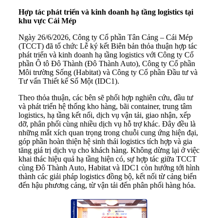
Hợp tác phát triển và kinh doanh hạ tầng logistics tại
khu vực Cái Mép
Ngày 26/6/2026, Công ty Cổ phần Tân Cảng – Cái Mép
(TCCT) đã tổ chức Lễ ký kết Biên bản thỏa thuận hợp tác
phát triển và kinh doanh hạ tầng logistics với Công ty Cổ
phần Ô tô Đô Thành (Đô Thành Auto), Công ty Cổ phần
Môi trường Sống (Habitat) và Công ty Cổ phần Đầu tư và
Tư vấn Thiết kế Số Một (IDC1).
Theo thỏa thuận, các bên sẽ phối hợp nghiên cứu, đầu tư
và phát triển hệ thống kho hàng, bãi container, trung tâm
logistics, hạ tầng kết nối, dịch vụ vận tải, giao nhận, xếp
dỡ, phân phối cùng nhiều dịch vụ hỗ trợ khác. Đây đều là
những mắt xích quan trọng trong chuỗi cung ứng hiện đại,
góp phần hoàn thiện hệ sinh thái logistics tích hợp và gia
tăng giá trị dịch vụ cho khách hàng. Không dừng lại ở việc
khai thác hiệu quả hạ tầng hiện có, sự hợp tác giữa TCCT
cùng Đô Thành Auto, Habitat và IDC1 còn hướng tới hình
thành các giải pháp logistics đồng bộ, kết nối từ cảng biển
đến hậu phương cảng, từ vận tải đến phân phối hàng hóa.