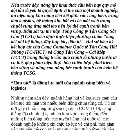
Nếu trước đây, năng lực khai thác cầu bến hay quy mô
đội tàu là yếu tố quyết định vị thế của một doanh nghiệp,
thì hiện nay, khả năng liên kết giữa các cảng biển, trung
tâm logistics, hệ thống kho bãi và các mắt xích trong
chuỗi cung ứng mới tạo nên lợi thế cạnh tranh bền
vững. Bám sát xu thế này, Tổng Công ty Tân Cảng Sài
Gòn (TCSG) kiên định thực hiện phương châm "tăng
kết nối hệ thống, đẩy hợp tác, đầu tư". Hai sự kiện ký
kết hợp tác của Cảng Container Quốc tế Tân Cảng Hải
Phòng (TC-HICT) và Cảng Tân Cảng – Cái Mép
(TCCT) trong tháng 6 vừa qua chính là những bước đi
cụ thể, góp phần hiện thực hóa chiến lược phát triển
bền vững và nâng cao năng lực cạnh tranh của toàn hệ
thống TCSG.
“Hợp tác” là động lực mới của ngành cảng biển và
logistics
Những năm gần đây, ngành hàng hải và logistics toàn cầu
liên tục đối mặt với nhiều biến động chưa từng có. Từ sự
đứt gãy chuỗi cung ứng sau đại dịch COVID-19, căng
thẳng địa chính trị tại nhiều khu vực trọng điểm, đến
những biến động trên các tuyến hàng hải quốc tế, các
doanh nghiệp không chỉ chịu áp lực về chi phí, thời gian
vận chuyển mà còn phải nhanh chóng thích ứng với yêu