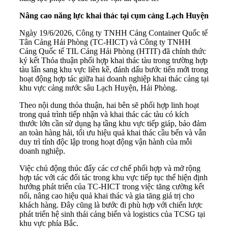
Nâng cao năng lực khai thác tại cụm cảng Lạch Huyện
Ngày 19/6/2026, Công ty TNHH Cảng Container Quốc tế
Tân Cảng Hải Phòng (TC-HICT) và Công ty TNHH
Cảng Quốc tế TIL Cảng Hải Phòng (HTIT) đã chính thức
ký kết Thỏa thuận phối hợp khai thác tàu trong trường hợp
tàu lấn sang khu vực liền kề, đánh dấu bước tiến mới trong
hoạt động hợp tác giữa hai doanh nghiệp khai thác cảng tại
khu vực cảng nước sâu Lạch Huyện, Hải Phòng.
Theo nội dung thỏa thuận, hai bên sẽ phối hợp linh hoạt
trong quá trình tiếp nhận và khai thác các tàu có kích
thước lớn cần sử dụng hạ tầng khu vực tiếp giáp, bảo đảm
an toàn hàng hải, tối ưu hiệu quả khai thác cầu bến và vẫn
duy trì tính độc lập trong hoạt động vận hành của mỗi
doanh nghiệp.
Việc chủ động thúc đẩy các cơ chế phối hợp và mở rộng
hợp tác với các đối tác trong khu vực tiếp tục thể hiện định
hướng phát triển của TC-HICT trong việc tăng cường kết
nối, nâng cao hiệu quả khai thác và gia tăng giá trị cho
khách hàng. Đây cũng là bước đi phù hợp với chiến lược
phát triển hệ sinh thái cảng biển và logistics của TCSG tại
khu vực phía Bắc.