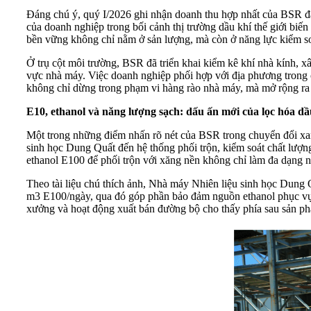
Đáng chú ý, quý I/2026 ghi nhận doanh thu hợp nhất của BSR đạt
của doanh nghiệp trong bối cảnh thị trường dầu khí thế giới biế
bền vững không chỉ nằm ở sản lượng, mà còn ở năng lực kiểm soát
Ở trụ cột môi trường, BSR đã triển khai kiểm kê khí nhà kính, xâ
vực nhà máy. Việc doanh nghiệp phối hợp với địa phương trong cá
không chỉ dừng trong phạm vi hàng rào nhà máy, mà mở rộng ra 
E10, ethanol và năng lượng sạch: dấu ấn mới của lọc hóa dầ
Một trong những điểm nhấn rõ nét của BSR trong chuyển đổi xanh
sinh học Dung Quất đến hệ thống phối trộn, kiểm soát chất lượng
ethanol E100 để phối trộn với xăng nền không chỉ làm đa dạng n
Theo tài liệu chú thích ảnh, Nhà máy Nhiên liệu sinh học Dung
m3 E100/ngày, qua đó góp phần bảo đảm nguồn ethanol phục vụ
xưởng và hoạt động xuất bán đường bộ cho thấy phía sau sản phẩm