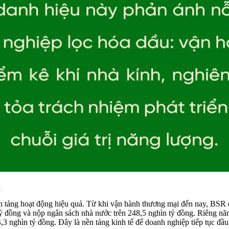
h
n tảng hoạt động hiệu quả. Từ khi vận hành thương mại đến nay, BSR đã
n tỷ đồng và nộp ngân sách nhà nước trên 248,5 nghìn tỷ đồng. Riêng n
3 nghìn tỷ đồng. Đây là nền tảng kinh tế để doanh nghiệp tiếp tục đầu