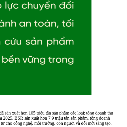
 sản xuất hơn 105 triệu tấn sản phẩm các loại; tổng doanh thu
ăm 2025, BSR sản xuất hơn 7,9 triệu tấn sản phẩm, tổng doanh
 tư cho công nghệ, môi trường, con người và đổi mới sáng tạo.