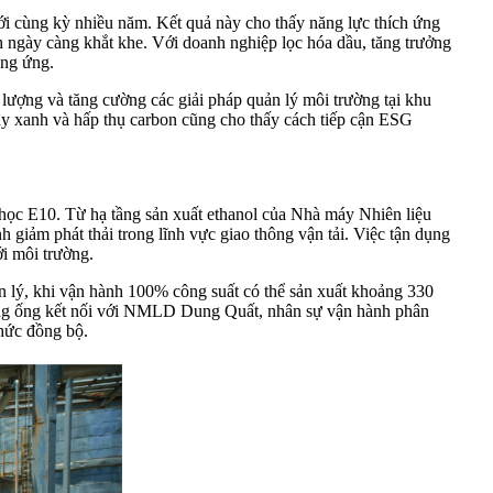
ới cùng kỳ nhiều năm. Kết quả này cho thấy năng lực thích ứng
nh ngày càng khắt khe. Với doanh nghiệp lọc hóa dầu, tăng trưởng
ung ứng.
g lượng và tăng cường các giải pháp quản lý môi trường tại khu
cây xanh và hấp thụ carbon cũng cho thấy cách tiếp cận ESG
 học E10. Từ hạ tầng sản xuất ethanol của Nhà máy Nhiên liệu
 giảm phát thải trong lĩnh vực giao thông vận tải. Việc tận dụng
i môi trường.
n lý, khi vận hành 100% công suất có thể sản xuất khoảng 330
ờng ống kết nối với NMLD Dung Quất, nhân sự vận hành phân
chức đồng bộ.