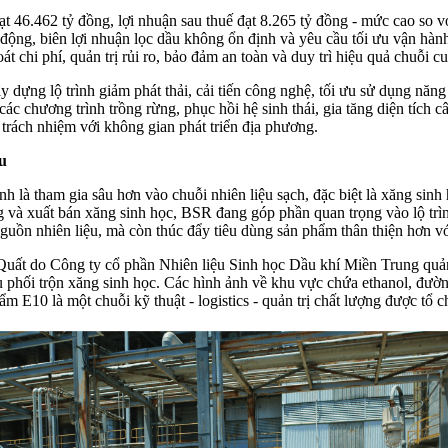
 46.462 tỷ đồng, lợi nhuận sau thuế đạt 8.265 tỷ đồng - mức cao so v
n động, biên lợi nhuận lọc dầu không ổn định và yêu cầu tối ưu vận hà
 chi phí, quản trị rủi ro, bảo đảm an toàn và duy trì hiệu quả chuỗi c
y dựng lộ trình giảm phát thải, cải tiến công nghệ, tối ưu sử dụng năn
c chương trình trồng rừng, phục hồi hệ sinh thái, gia tăng diện tích 
trách nhiệm với không gian phát triển địa phương.
u
 là tham gia sâu hơn vào chuỗi nhiên liệu sạch, đặc biệt là xăng sinh
 và xuất bán xăng sinh học, BSR đang góp phần quan trọng vào lộ trình
guồn nhiên liệu, mà còn thúc đẩy tiêu dùng sản phẩm thân thiện hơn vớ
 Quất do Công ty cổ phần Nhiên liệu Sinh học Dầu khí Miền Trung quả
 phối trộn xăng sinh học. Các hình ảnh về khu vực chứa ethanol, đư
 E10 là một chuỗi kỹ thuật - logistics - quản trị chất lượng được tổ 