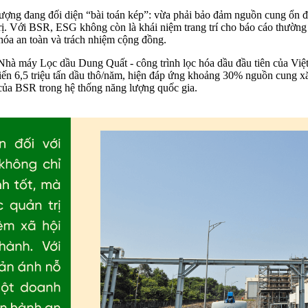
lượng đang đối diện “bài toán kép”: vừa phải bảo đảm nguồn cung ổn đị
ị. Với BSR, ESG không còn là khái niệm trang trí cho báo cáo thường 
hóa an toàn và trách nhiệm cộng đồng.
hà máy Lọc dầu Dung Quất - công trình lọc hóa dầu đầu tiên của Việ
biến 6,5 triệu tấn dầu thô/năm, hiện đáp ứng khoảng 30% nguồn cung 
 của BSR trong hệ thống năng lượng quốc gia.