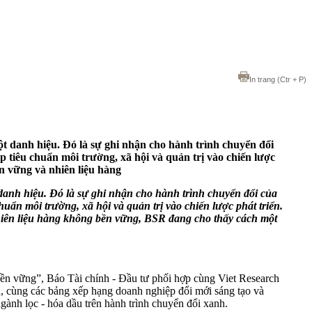
In trang
(Ctr + P)
danh hiệu. Đó là sự ghi nhận cho hành trình chuyển đổi
p tiêu chuẩn môi trường, xã hội và quản trị vào chiến lược
n vững và nhiên liệu hàng
nh hiệu. Đó là sự ghi nhận cho hành trình chuyển đổi của
uẩn môi trường, xã hội và quản trị vào chiến lược phát triển.
hiên liệu hàng không bền vững, BSR đang cho thấy cách một
n vững”, Báo Tài chính - Đầu tư phối hợp cùng Viet Research
ùng các bảng xếp hạng doanh nghiệp đổi mới sáng tạo và
ành lọc - hóa dầu trên hành trình chuyển đổi xanh.