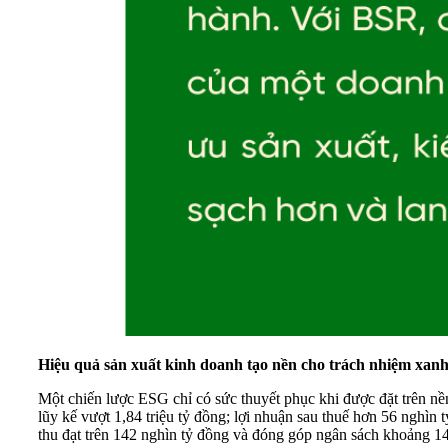
Hiệu quả sản xuất kinh doanh tạo nền cho trách nhiệm xan
Một chiến lược ESG chỉ có sức thuyết phục khi được đặt trên nề
lũy kế vượt 1,84 triệu tỷ đồng; lợi nhuận sau thuế hơn 56 nghì
thu đạt trên 142 nghìn tỷ đồng và đóng góp ngân sách khoảng 14,