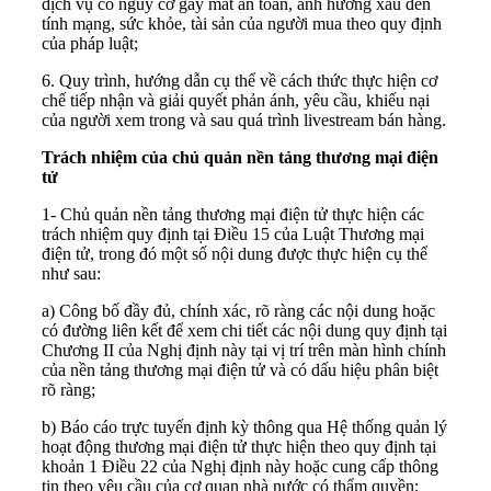
dịch vụ có nguy cơ gây mất an toàn, ảnh hưởng xấu đến
tính mạng, sức khỏe, tài sản của người mua theo quy định
của pháp luật;
6. Quy trình, hướng dẫn cụ thể về cách thức thực hiện cơ
chế tiếp nhận và giải quyết phản ánh, yêu cầu, khiếu nại
của người xem trong và sau quá trình livestream bán hàng.
Trách nhiệm của chủ quản nền tảng thương mại điện
tử
1- Chủ quản nền tảng thương mại điện tử thực hiện các
trách nhiệm quy định tại Điều 15 của Luật Thương mại
điện tử, trong đó một số nội dung được thực hiện cụ thể
như sau:
a) Công bố đầy đủ, chính xác, rõ ràng các nội dung hoặc
có đường liên kết để xem chi tiết các nội dung quy định tại
Chương II của Nghị định này tại vị trí trên màn hình chính
của nền tảng thương mại điện tử và có dấu hiệu phân biệt
rõ ràng;
b) Báo cáo trực tuyến định kỳ thông qua Hệ thống quản lý
hoạt động thương mại điện tử thực hiện theo quy định tại
khoản 1 Điều 22 của Nghị định này hoặc cung cấp thông
tin theo yêu cầu của cơ quan nhà nước có thẩm quyền;