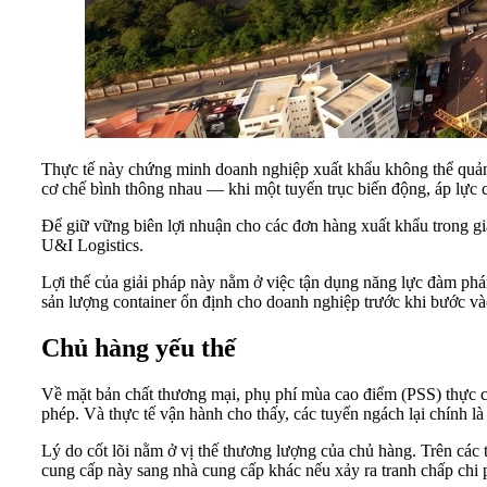
Thực tế này chứng minh doanh nghiệp xuất khẩu không thể quản tr
cơ chế bình thông nhau — khi một tuyến trục biến động, áp lực ch
Để giữ vững biên lợi nhuận cho các đơn hàng xuất khẩu trong gi
U&I Logistics.
Lợi thế của giải pháp này nằm ở việc tận dụng năng lực đàm phán
sản lượng container ổn định cho doanh nghiệp trước khi bước v
Chủ hàng yếu thế
Về mặt bản chất thương mại, phụ phí mùa cao điểm (PSS) thực chấ
phép. Và thực tế vận hành cho thấy, các tuyến ngách lại chính là 
Lý do cốt lõi nằm ở vị thế thương lượng của chủ hàng. Trên các 
cung cấp này sang nhà cung cấp khác nếu xảy ra tranh chấp chi 