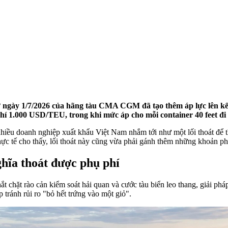
ừ ngày 1/7/2026 của hãng tàu CMA CGM đã tạo thêm áp lực lên kế
í 1.000 USD/TEU, trong khi mức áp cho mỗi container 40 feet đi 
hiều doanh nghiệp xuất khẩu Việt Nam nhắm tới như một lối thoát để t
thực tế cho thấy, lối thoát này cũng vừa phải gánh thêm những khoản ph
hĩa thoát được phụ phí
ắt chặt rào cản kiểm soát hải quan và cước tàu biển leo thang, giải ph
 tránh rủi ro "bỏ hết trứng vào một giỏ".