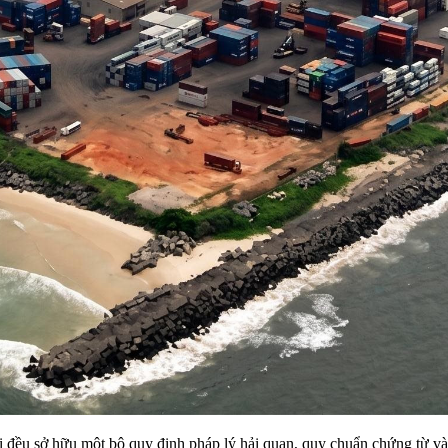
đều sở hữu một bộ quy định pháp lý hải quan, quy chuẩn chứng từ và t