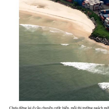
Chưa dừng lại ở câu chuyện cước biển, mỗi thị trường ngách mới 