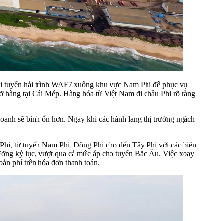
 dài tuyến hải trình WAF7 xuống khu vực Nam Phi để phục vụ
dỡ hàng tại Cái Mép. Hàng hóa từ Việt Nam đi châu Phi rõ ràng
h doanh sẽ bình ổn hơn. Ngay khi các hành lang thị trường ngách
 Phi, từ tuyến Nam Phi, Đông Phi cho đến Tây Phi với các biên
gưỡng kỷ lục, vượt qua cả mức áp cho tuyến Bắc Âu. Việc xoay
oản phí trên hóa đơn thanh toán.