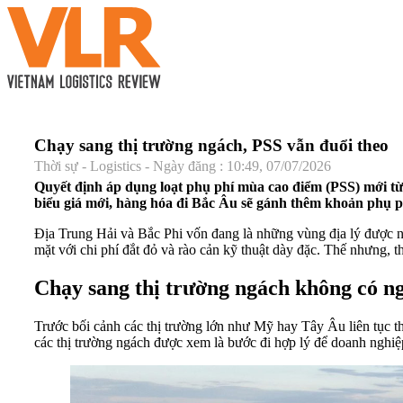
Chạy sang thị trường ngách, PSS vẫn đuổi theo
Thời sự - Logistics - Ngày đăng : 10:49, 07/07/2026
Quyết định áp dụng loạt phụ phí mùa cao điểm (PSS) mới t
biểu giá mới, hàng hóa đi Bắc Âu sẽ gánh thêm khoản phụ ph
Địa Trung Hải và Bắc Phi vốn đang là những vùng địa lý được n
mặt với chi phí đắt đỏ và rào cản kỹ thuật dày đặc. Thế nhưng, 
Chạy sang thị trường ngách không có ng
Trước bối cảnh các thị trường lớn như Mỹ hay Tây Âu liên tục th
các thị trường ngách được xem là bước đi hợp lý để doanh nghiệp