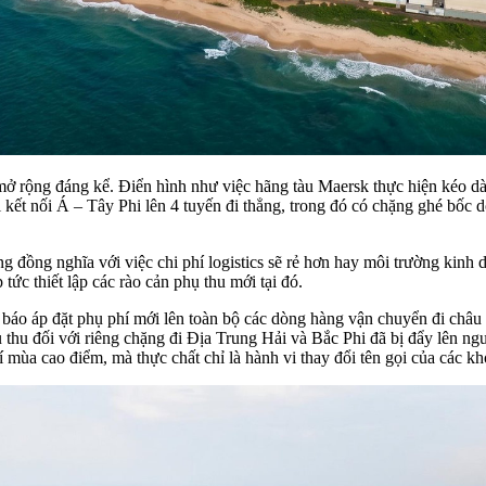
ợc mở rộng đáng kể. Điển hình như việc hãng tàu Maersk thực hiện kéo
 kết nối Á – Tây Phi lên 4 tuyến đi thẳng, trong đó có chặng ghé bốc 
ông đồng nghĩa với việc chi phí logistics sẽ rẻ hơn hay môi trường kin
tức thiết lập các rào cản phụ thu mới tại đó.
báo áp đặt phụ phí mới lên toàn bộ các dòng hàng vận chuyển đi châu
 thu đối với riêng chặng đi Địa Trung Hải và Bắc Phi đã bị đẩy lên n
 mùa cao điểm, mà thực chất chỉ là hành vi thay đổi tên gọi của các kh