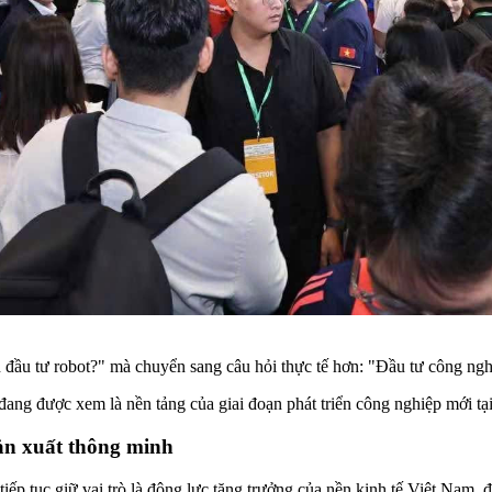
đầu tư robot?" mà chuyển sang câu hỏi thực tế hơn: "Đầu tư công ngh
đang được xem là nền tảng của giai đoạn phát triển công nghiệp mới tạ
sản xuất thông minh
p tục giữ vai trò là động lực tăng trưởng của nền kinh tế Việt Nam, đồn