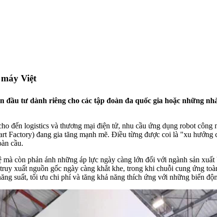
máy Việt
n đầu tư dành riêng cho các tập đoàn đa quốc gia hoặc những nh
cho đến logistics và thương mại điện tử, nhu cầu ứng dụng robot công 
 Factory) đang gia tăng mạnh mẽ. Điều từng được coi là "xu hướng của
oàn cầu.
ệ mà còn phản ánh những áp lực ngày càng lớn đối với ngành sản xuất V
 truy xuất nguồn gốc ngày càng khắt khe, trong khi chuỗi cung ứng toà
ng suất, tối ưu chi phí và tăng khả năng thích ứng với những biến độn