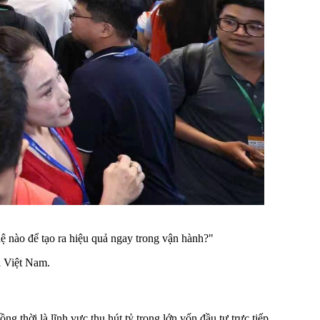
ệ nào để tạo ra hiệu quả ngay trong vận hành?"
i Việt Nam.
g thời là lĩnh vực thu hút tỷ trọng lớn vốn đầu tư trực tiếp