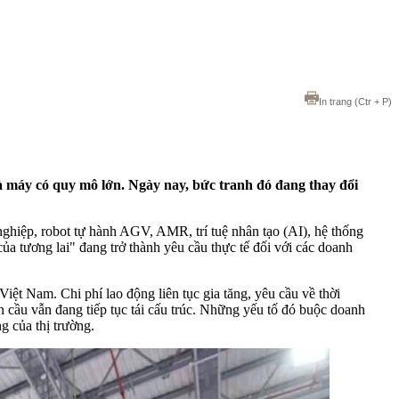
In trang
(Ctr + P)
à máy có quy mô lớn. Ngày nay, bức tranh đó đang thay đổi
nghiệp, robot tự hành AGV, AMR, trí tuệ nhân tạo (AI), hệ thống
 tương lai" đang trở thành yêu cầu thực tế đối với các doanh
iệt Nam. Chi phí lao động liên tục gia tăng, yêu cầu về thời
n cầu vẫn đang tiếp tục tái cấu trúc. Những yếu tố đó buộc doanh
g của thị trường.