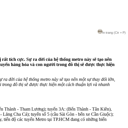
In trang
(Ctr + P)
ất tích cực. Sự ra đời của hệ thống metro này sẽ tạo nên
chuyển hàng hóa và con người trong đô thị sẽ được thực hiện
ra đời của hệ thống metro này sẽ tạo nên một sự thay đổi lớn,
i trong đô thị sẽ được thực hiện một cách thuận lợi và nhanh
Bến Thành - Tham Lương); tuyến 3A: (Bến Thành - Tân Kiên),
- Lăng Cha Cả); tuyến số 5 (cầu Sài Gòn - bến xe Cần Giuộc);
ấy, tiến độ các tuyến Metro tại TP.HCM đang có những biến