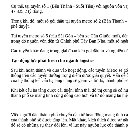
Cụ thể, tại tuyến số 1 (Bến Thành - Suối Tiên) với nguồn vốn 
47.325,2 tỷ đồng.
Trong khi đó, một số gói thầu tại tuyến metro số 2 (Bến Thành –
phê duyệt.
Tại tuyến metro số 5 (cầu Sài Gòn – bến xe Cần Giuộc mới), đến
trong đó nguồn vốn đến từ Chính phủ Tây Ban Nha, một số ngân 
Các tuyến khác đang trong giai đoạn kêu gọi đầu tư và nghiên cứ
Tạo động lực phát triển cho ngành logistics
Sau khi hoàn thành và đưa vào hoạt động, các tuyến Metro sẽ gó
thông trên các tuyến đường trọng điểm được giải quyết. Vấn đề ô
của hệ thống kết cấu hạ tầng cũng sẽ giảm và từ đó, thành phố s
Khi kết cấu hạ tầng được cải thiện, hình thái đô thị cũng sẽ có
thành phố sẽ mang tính cộng đồng cao hơn và từ đó mang lại hiệu
Việc người dân thành phố chuyển dần từ hoạt động mang tính cá
của thành phố sẽ được tăng lên. Mặt khác, kích thích được sự n
đó sẽ có những sự thay đổi lớn, vì lúc này nguồn lực của thành 