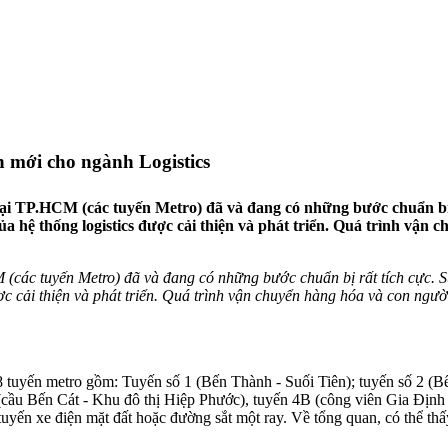
n mới cho ngành Logistics
ại TP.HCM (các tuyến Metro) đã và đang có những bước chuẩn bị r
ủa hệ thống logistics được cải thiện và phát triển. Quá trình vận 
các tuyến Metro) đã và đang có những bước chuẩn bị rất tích cực. Sự 
ợc cải thiện và phát triển. Quá trình vận chuyển hàng hóa và con ngườ
tuyến metro gồm: Tuyến số 1 (Bến Thành - Suối Tiên); tuyến số 2 (
ầu Bến Cát - Khu đô thị Hiệp Phước), tuyến 4B (công viên Gia Định 
uyến xe điện mặt đất hoặc đường sắt một ray. Về tổng quan, có thể th