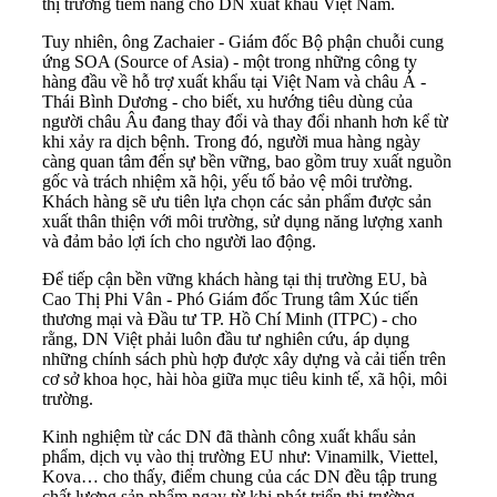
thị trường tiềm năng cho DN xuất khẩu Việt Nam.
Tuy nhiên, ông Zachaier - Giám đốc Bộ phận chuỗi cung
ứng SOA (Source of Asia) - một trong những công ty
hàng đầu về hỗ trợ xuất khẩu tại Việt Nam và châu Á -
Thái Bình Dương - cho biết, xu hướng tiêu dùng của
người châu Âu đang thay đổi và thay đổi nhanh hơn kể từ
khi xảy ra dịch bệnh. Trong đó, người mua hàng ngày
càng quan tâm đến sự bền vững, bao gồm truy xuất nguồn
gốc và trách nhiệm xã hội, yếu tố bảo vệ môi trường.
Khách hàng sẽ ưu tiên lựa chọn các sản phẩm được sản
xuất thân thiện với môi trường, sử dụng năng lượng xanh
và đảm bảo lợi ích cho người lao động.
Để tiếp cận bền vững khách hàng tại thị trường EU, bà
Cao Thị Phi Vân - Phó Giám đốc Trung tâm Xúc tiến
thương mại và Đầu tư TP. Hồ Chí Minh (ITPC) - cho
rằng, DN Việt phải luôn đầu tư nghiên cứu, áp dụng
những chính sách phù hợp được xây dựng và cải tiến trên
cơ sở khoa học, hài hòa giữa mục tiêu kinh tế, xã hội, môi
trường.
Kinh nghiệm từ các DN đã thành công xuất khẩu sản
phẩm, dịch vụ vào thị trường EU như: Vinamilk, Viettel,
Kova… cho thấy, điểm chung của các DN đều tập trung
chất lượng sản phẩm ngay từ khi phát triển thị trường