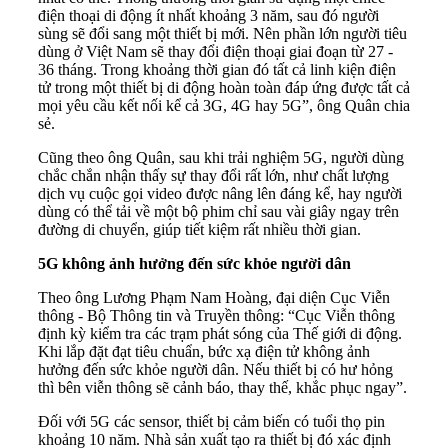
điện thoại di động ít nhất khoảng 3 năm, sau đó người
sùng sẽ đổi sang một thiết bị mới. Nên phần lớn người tiêu
dùng ở Việt Nam sẽ thay đổi điện thoại giai đoạn từ 27 -
36 tháng. Trong khoảng thời gian đó tất cả linh kiện điện
tử trong một thiết bị di động hoàn toàn đáp ứng được tất cả
mọi yêu cầu kết nối kể cả 3G, 4G hay 5G”, ông Quân chia
sẻ.
Cũng theo ông Quân, sau khi trải nghiệm 5G, người dùng
chắc chắn nhận thấy sự thay đổi rất lớn, như chất lượng
dịch vụ cuộc gọi video được nâng lên đáng kể, hay người
dùng có thể tải về một bộ phim chỉ sau vài giây ngay trên
đường di chuyển, giúp tiết kiệm rất nhiều thời gian.
5G không ảnh hưởng đến sức khỏe người dân
Theo ông Lương Phạm Nam Hoàng, đại diện Cục Viễn
thông - Bộ Thông tin và Truyền thông: “Cục Viễn thông
định kỳ kiểm tra các trạm phát sóng của Thế giới di động.
Khi lắp đặt đạt tiêu chuẩn, bức xạ điện tử không ảnh
hưởng đến sức khỏe người dân. Nếu thiết bị có hư hỏng
thì bên viễn thông sẽ cảnh báo, thay thế, khắc phục ngay”.
Đối với 5G các sensor, thiết bị cảm biến có tuổi thọ pin
khoảng 10 năm. Nhà sản xuất tạo ra thiết bị đó xác định