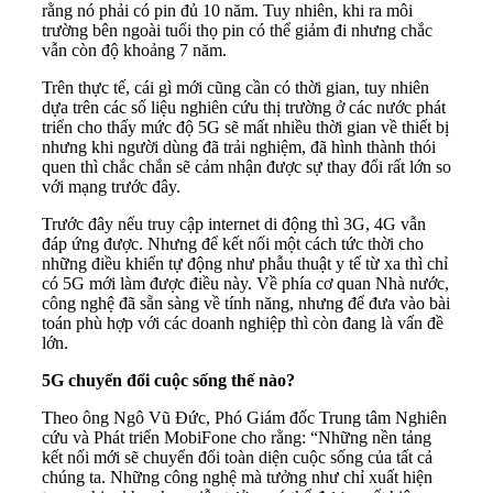
rằng nó phải có pin đủ 10 năm. Tuy nhiên, khi ra môi
trường bên ngoài tuổi thọ pin có thể giảm đi nhưng chắc
vẫn còn độ khoảng 7 năm.
Trên thực tế, cái gì mới cũng cần có thời gian, tuy nhiên
dựa trên các số liệu nghiên cứu thị trường ở các nước phát
triển cho thấy mức độ 5G sẽ mất nhiều thời gian về thiết bị
nhưng khi người dùng đã trải nghiệm, đã hình thành thói
quen thì chắc chắn sẽ cảm nhận được sự thay đổi rất lớn so
với mạng trước đây.
Trước đây nếu truy cập internet di động thì 3G, 4G vẫn
đáp ứng được. Nhưng để kết nối một cách tức thời cho
những điều khiển tự động như phẫu thuật y tế từ xa thì chỉ
có 5G mới làm được điều này. Về phía cơ quan Nhà nước,
công nghệ đã sẵn sàng về tính năng, nhưng để đưa vào bài
toán phù hợp với các doanh nghiệp thì còn đang là vấn đề
lớn.
5G chuyển đổi cuộc sống thế nào?
Theo ông Ngô Vũ Đức, Phó Giám đốc Trung tâm Nghiên
cứu và Phát triển MobiFone cho rằng: “Những nền tảng
kết nối mới sẽ chuyển đổi toàn diện cuộc sống của tất cả
chúng ta. Những công nghệ mà tưởng như chỉ xuất hiện