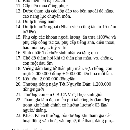
Bảo hiểm tai nạn 24/24.
Cấp tiền mua đồng phục.
Được tham gia các lớp đào tạo bên ngoài để nâng
cao năng lực chuyên môn.
Du lịch hằng năm.
Du lịch nước ngoài (Nhân viên công tác từ 15 năm
trở lên).
Phụ cấp các khoản ngoài lương: ăn trưa (100%) và
phụ cấp công tác xa, phụ cấp tiếng anh, điện thoại,
hao mòn xe,.... tuỳ vị trí.
Sinh nhật: Tổ chức sinh nhật và tặng quà.
Chế độ thăm hỏi khi tứ thân phụ mẫu, vợ, chồng,
con ruột đau ốm
Viếng đám tang tứ thân phụ mẫu, vợ, chồng, con
ruột: 2.000.000 đồng + 500.000 tiền hoa mỗi lần.
Kết hôn: 2.000.000 đồng/lần
Thưởng riêng ngày Tết Nguyên Đán: 1.200.000
đồng/người
Thưởng con em CB-CNV đạt học sinh giỏi.
Tham gia làm đẹp miễn phí tại công ty (làm đẹp
trong giờ hành chính có hưởng lương): 03 lần/
người/ tháng.
Khác: Khen thưởng, bồi dưỡng khi tham gia các
hoạt động văn hoá, văn nghệ, thế thao, đảng phí,...