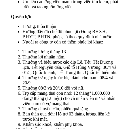
Ưu tiên các ứng viên mạnh trong việc tìm kiếm, phát
triển và tạo nguồn ứng viên.
Quyền lợi:
Lương: thỏa thuận
Hưởng đầy đủ chế độ phúc lợi (Đóng BHXH,
BHYT, BHTN, phép,...) theo quy định nhà nước.
Ngoài ra công ty còn có thêm phúc lợi khác:
Thưởng lương tháng 13.
Thưởng lợi nhuận năm.
Thưởng và biếu nước các dịp Lễ, Tết: Tết Dương
lịch, Tết Nguyên đán, Giỗ tổ Hùng Vương, 30/4 và
01/5, Quốc khánh, Tết Trung thu, Quốc tế thiếu nhi.
Thưởng 02 ngày khác biệt dành cho nam: 08/4 và
20/9.
Thưởng 08/3 và 20/10 đối với nữ.
Trợ cấp mang thai con nhỏ: 12 tháng*1.000.000
đồng/ tháng (12 triệu) cho cả nhân viên nữ và nhân
viên nam có vợ mang thai.
Thưởng chuyên cần, phiếu quà tặng.
Bản thân qua đời: Hỗ trợ 03 tháng lương liền kề
trước khi mất.
Khám sức khoẻ, khám phụ khoa.