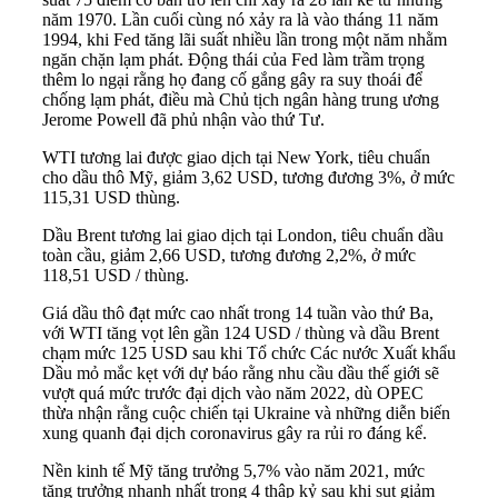
năm 1970. Lần cuối cùng nó xảy ra là vào tháng 11 năm
1994, khi Fed tăng lãi suất nhiều lần trong một năm nhằm
ngăn chặn lạm phát. Động thái của Fed làm trầm trọng
thêm lo ngại rằng họ đang cố gắng gây ra suy thoái để
chống lạm phát, điều mà Chủ tịch ngân hàng trung ương
Jerome Powell đã phủ nhận vào thứ Tư.
WTI tương lai
được giao dịch tại New York, tiêu chuẩn
cho dầu thô Mỹ, giảm 3,62 USD, tương đương 3%, ở mức
115,31 USD thùng.
Dầu Brent tương lai
giao dịch tại London, tiêu chuẩn dầu
toàn cầu, giảm 2,66 USD, tương đương 2,2%, ở mức
118,51 USD / thùng.
Giá dầu thô đạt mức cao nhất trong 14 tuần vào thứ Ba,
với WTI tăng vọt lên gần 124 USD / thùng và dầu Brent
chạm mức 125 USD sau khi Tổ chức Các nước Xuất khẩu
Dầu mỏ mắc kẹt với dự báo rằng nhu cầu dầu thế giới sẽ
vượt quá mức trước đại dịch vào năm 2022, dù OPEC
thừa nhận rằng cuộc chiến tại Ukraine và những diễn biến
xung quanh đại dịch coronavirus gây ra rủi ro đáng kể.
Nền kinh tế Mỹ tăng trưởng 5,7% vào năm 2021, mức
tăng trưởng nhanh nhất trong 4 thập kỷ sau khi sụt giảm