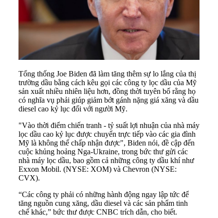
Tổng thống Joe Biden đã làm tăng thêm sự lo lắng của thị
trường dầu bằng cách kêu gọi các công ty lọc dầu của Mỹ
sản xuất nhiều nhiên liệu hơn, đồng thời tuyên bố rằng họ
có nghĩa vụ phải giúp giảm bớt gánh nặng giá xăng và dầu
diesel cao kỷ lục đối với người Mỹ.
"Vào thời điểm chiến tranh - tỷ suất lợi nhuận của nhà máy
lọc dầu cao kỷ lục được chuyển trực tiếp vào các gia đình
Mỹ là không thể chấp nhận được", Biden nói, đề cập đến
cuộc khủng hoảng Nga-Ukraine, trong bức thư gửi các
nhà máy lọc dầu, bao gồm cả những công ty dầu khí như
Exxon Mobil. (NYSE:
XOM
) và Chevron (NYSE:
CVX
).
“Các công ty phải có những hành động ngay lập tức để
tăng nguồn cung xăng, dầu diesel và các sản phẩm tinh
chế khác,” bức thư được CNBC trích dẫn, cho biết.