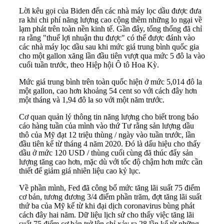
Lời kêu gọi của Biden đến các nhà máy lọc dầu được đưa
ra khi chi phí năng lượng cao cộng thêm những lo ngại về
lạm phát trên toàn nền kinh tế. Gần đây, tổng thống đã chỉ
ra rằng "thuế lợi nhuận thu được" có thể được đánh vào
các nhà máy lọc dầu sau khi mức giá trung bình quốc gia
cho một gallon xăng lần đầu tiên vượt qua mức 5 đô la vào
cuối tuần trước, theo Hiệp hội Ô tô Hoa Kỳ.
Mức giá trung bình trên toàn quốc hiện ở mức 5,014 đô la
một gallon, cao hơn khoảng 54 cent so với cách đây hơn
một tháng và 1,94 đô la so với một năm trước.
Cơ quan quản lý thông tin năng lượng cho biết trong báo
cáo hàng tuần của mình vào thứ Tư rằng sản lượng dầu
thô của Mỹ đạt 12 triệu thùng / ngày vào tuần trước, lần
đầu tiên kể từ tháng 4 năm 2020. Đó là dấu hiệu cho thấy
dầu ở mức 120 USD / thùng cuối cùng đã thúc đẩy sản
lượng tăng cao hơn, mặc dù với tốc độ chậm hơn mức cần
thiết để giảm giá nhiên liệu cao kỷ lục.
Về phần mình, Fed đã công bố mức tăng lãi suất 75 điểm
cơ bản, tương đương 3/4 điểm phần trăm, đợt tăng lãi suất
thứ ba của Mỹ kể từ khi đại dịch coronavirus bùng phát
cách đây hai năm. Dữ liệu lịch sử cho thấy việc tăng lãi
suất 75 điểm cơ bản trở lên chỉ xảy ra 28 lần kể từ những