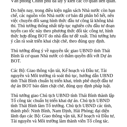
Văn phòng Chính phủ đã lấy ý kiến các cơ quan liên quan.
Do hiện nay, trong điều kiện ngân sách Nhà nước còn hạn
chế, các nguồn vốn Nhà nước cơ bản đã phân bổ hết, nên
việc chuyển đổi sang hình thức đầu tư công là không khả
thi. Thủ tướng thống nhất tiếp tục nghiên cứu đầu tư đoạn
tuyến cao tốc này theo phương thức đối tác công tư, hình
thức hợp đồng BOT do nhà đầu tư đề xuất. Thủ tướng lưu
ý cần rà soát triển khai chặt chẽ, theo đúng quy định.
Thủ tướng đồng ý về nguyên tắc giao UBND tỉnh Thái
Bình là cơ quan Nhà nước có thẩm quyền đối với Dự án
BOT.
Các Bộ: Giao thông vận tải, Kế hoạch và Đầu tư, Tài
nguyên và Môi trường rà soát thủ tục, hướng dẫn UBND
tỉnh Thái Bình chuẩn bị triển khai, trình phê duyệt đầu tư
dự án BOT bảo đảm chặt chẽ, đúng quy định pháp luật.
Thủ tướng giao Chủ tịch UBND tỉnh Thái Bình thành lập
Tổ công tác chuẩn bị triển khai dự án. Chủ tịch UBND
tỉnh Thái Bình làm Tổ trưởng. Chủ tịch UBND các tỉnh,
thành phố: Ninh Bình, Nam Định, Hải Phòng; đại diện
lãnh đạo các Bộ: Giao thông vận tải, Kế hoạch và Đầu tư,
Tài nguyên và Môi trường làm thành viên Tổ công tác.