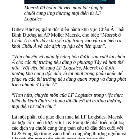
Maersk đã hoàn tất việc mua lại công ty
chuỗi cung ứng thương mại điện tử LF
Logistics
Ditlev Blicher, giám đốc điều hành khu vực Châu Á Thái
Bình Dương tại AP Moller Maersk, cho biết: “
Maersk ở
Châu Á trước đây chủ yếu tập trung vào vận tải biển ra
khỏi Châu Á và các dịch vụ hậu cần liên quan
”.
“
Vận chuyển và quản lý hàng hóa được sản xuất tại châu
Á cho các thị trường tiêu dùng ở phương Tây và hơn thế
nữa. Với việc bổ sung LF Logistics, Maersk có được
những khả năng độc đáo và tốt nhất trong phân khúc để
phục vụ các thị trường tiêu dùng quan trọng và đang phát
triển nhanh ở Châu Á
”.
“
Hơn nữa, chuyên môn của LF Logistics trong việc thực
hiện đa kênh định vị chúng tôi tốt với thị trường thương
mại điện tử toàn cầu
.”
Là một phần của giao dịch mua lại LF Logistics, Maersk
đã hợp tác chiến lược với Li & Fung để phát triển một loạt
các dịch vụ chuỗi cung ứng toàn cầu từ đầu đến cuối với
Li & Fung tập trung vào chuỗi cung ứng thượng nguồn và