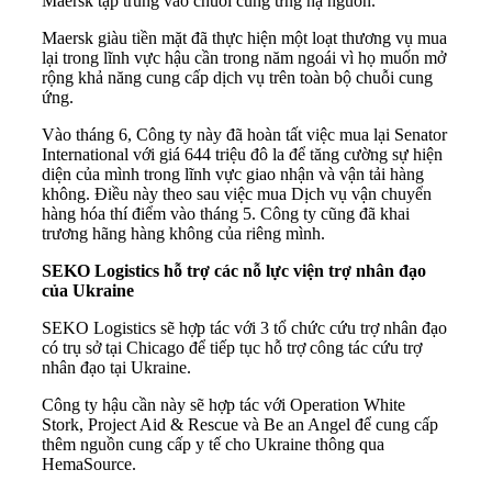
Maersk tập trung vào chuỗi cung ứng hạ nguồn.
Maersk giàu tiền mặt đã thực hiện một loạt thương vụ mua
lại trong lĩnh vực hậu cần trong năm ngoái vì họ muốn mở
rộng khả năng cung cấp dịch vụ trên toàn bộ chuỗi cung
ứng.
Vào tháng 6, Công ty này đã hoàn tất việc mua lại Senator
International với giá 644 triệu đô la để tăng cường sự hiện
diện của mình trong lĩnh vực giao nhận và vận tải hàng
không. Điều này theo sau việc mua Dịch vụ vận chuyển
hàng hóa thí điểm vào tháng 5. Công ty cũng đã khai
trương hãng hàng không của riêng mình.
SEKO Logistics hỗ trợ các nỗ lực viện trợ nhân đạo
của Ukraine
SEKO Logistics sẽ hợp tác với 3 tổ chức cứu trợ nhân đạo
có trụ sở tại Chicago để tiếp tục hỗ trợ công tác cứu trợ
nhân đạo tại Ukraine.
Công ty hậu cần này sẽ hợp tác với Operation White
Stork, Project Aid & Rescue và Be an Angel để cung cấp
thêm nguồn cung cấp y tế cho Ukraine thông qua
HemaSource.