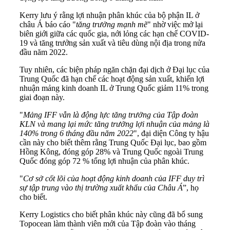
Kerry lưu ý rằng lợi nhuận phân khúc của bộ phận IL ở
châu Á báo cáo "
tăng trưởng mạnh mẽ
" nhờ việc mở lại
biên giới giữa các quốc gia, nới lỏng các hạn chế COVID-
19 và tăng trưởng sản xuất và tiêu dùng nội địa trong nửa
đầu năm 2022.
Tuy nhiên, các biện pháp ngăn chặn đại dịch ở Đại lục của
Trung Quốc đã hạn chế các hoạt động sản xuất, khiến lợi
nhuận mảng kinh doanh IL ở Trung Quốc giảm 11% trong
giai đoạn này.
"
Mảng IFF vẫn là động lực tăng trưởng của Tập đoàn
KLN và mang lại mức tăng trưởng lợi nhuận của mảng là
140% trong 6 tháng đầu năm 2022
", đại diện Công ty hậu
cần này cho biết thêm rằng Trung Quốc Đại lục, bao gồm
Hồng Kông, đóng góp 28% và Trung Quốc ngoài Trung
Quốc đóng góp 72 % tổng lợi nhuận của phân khúc.
"
Cơ sở cốt lõi của hoạt động kinh doanh của IFF duy trì
sự tập trung vào thị trường xuất khẩu của Châu Á
”, họ
cho biết.
Kerry Logistics cho biết phân khúc này cũng đã bổ sung
Topocean làm thành viên mới của Tập đoàn vào tháng