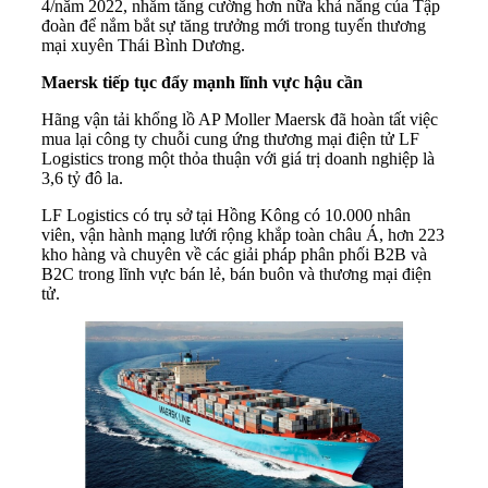
4/năm 2022, nhằm tăng cường hơn nữa khả năng của Tập
đoàn để nắm bắt sự tăng trưởng mới trong tuyến thương
mại xuyên Thái Bình Dương.
Maersk tiếp tục đẩy mạnh lĩnh vực hậu cần
Hãng vận tải khổng lồ AP Moller Maersk đã hoàn tất việc
mua lại công ty chuỗi cung ứng thương mại điện tử LF
Logistics trong một thỏa thuận với giá trị doanh nghiệp là
3,6 tỷ đô la.
LF Logistics có trụ sở tại Hồng Kông có 10.000 nhân
viên, vận hành mạng lưới rộng khắp toàn châu Á, hơn 223
kho hàng và chuyên về các giải pháp phân phối B2B và
B2C trong lĩnh vực bán lẻ, bán buôn và thương mại điện
tử.