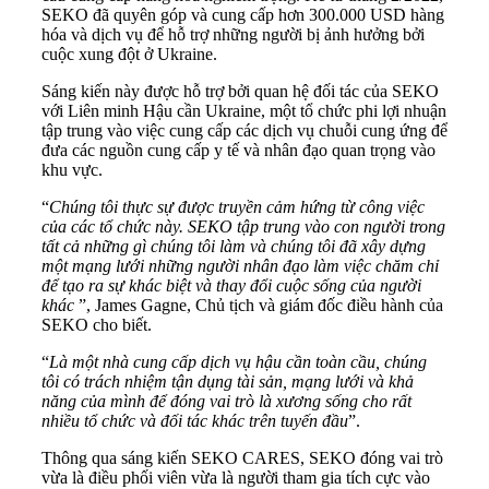
SEKO đã quyên góp và cung cấp hơn 300.000 USD hàng
hóa và dịch vụ để hỗ trợ những người bị ảnh hưởng bởi
cuộc xung đột ở Ukraine.
Sáng kiến này được hỗ trợ bởi quan hệ đối tác của SEKO
với Liên minh Hậu cần Ukraine, một tổ chức phi lợi nhuận
tập trung vào việc cung cấp các dịch vụ chuỗi cung ứng để
đưa các nguồn cung cấp y tế và nhân đạo quan trọng vào
khu vực.
“
Chúng tôi thực sự được truyền cảm hứng từ công việc
của các tổ chức này. SEKO tập trung vào con người trong
tất cả những gì chúng tôi làm và chúng tôi đã xây dựng
một mạng lưới những người nhân đạo làm việc chăm chỉ
để tạo ra sự khác biệt và thay đổi cuộc sống của người
khác
”, James Gagne, Chủ tịch và giám đốc điều hành của
SEKO cho biết.
“
Là một nhà cung cấp dịch vụ hậu cần toàn cầu, chúng
tôi có trách nhiệm tận dụng tài sản, mạng lưới và khả
năng của mình để đóng vai trò là xương sống cho rất
nhiều tổ chức và đối tác khác trên tuyến đầu
”.
Thông qua sáng kiến SEKO CARES, SEKO đóng vai trò
vừa là điều phối viên vừa là người tham gia tích cực vào