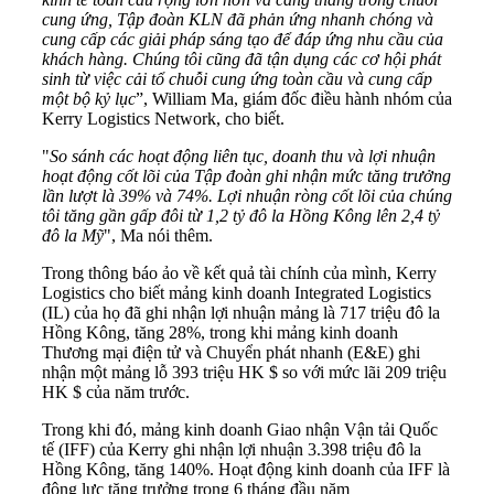
cung ứng, Tập đoàn KLN đã phản ứng nhanh chóng và
cung cấp các giải pháp sáng tạo để đáp ứng nhu cầu của
khách hàng. Chúng tôi cũng đã tận dụng các cơ hội phát
sinh từ việc cải tổ chuỗi cung ứng toàn cầu và cung cấp
một bộ kỷ lục
”, William Ma, giám đốc điều hành nhóm của
Kerry Logistics Network, cho biết.
"
So sánh các hoạt động liên tục, doanh thu và lợi nhuận
hoạt động cốt lõi của Tập đoàn ghi nhận mức tăng trưởng
lần lượt là 39% và 74%. Lợi nhuận ròng cốt lõi của chúng
tôi tăng gần gấp đôi từ 1,2 tỷ đô la Hồng Kông lên 2,4 tỷ
đô la Mỹ
", Ma nói thêm.
Trong thông báo ảo về kết quả tài chính của mình, Kerry
Logistics cho biết mảng kinh doanh Integrated Logistics
(IL) của họ đã ghi nhận lợi nhuận mảng là 717 triệu đô la
Hồng Kông, tăng 28%, trong khi mảng kinh doanh
Thương mại điện tử và Chuyển phát nhanh (E&E) ghi
nhận một mảng lỗ 393 triệu HK $ so với mức lãi 209 triệu
HK $ của năm trước.
Trong khi đó, mảng kinh doanh Giao nhận Vận tải Quốc
tế (IFF) của Kerry ghi nhận lợi nhuận 3.398 triệu đô la
Hồng Kông, tăng 140%. Hoạt động kinh doanh của IFF là
động lực tăng trưởng trong 6 tháng đầu năm