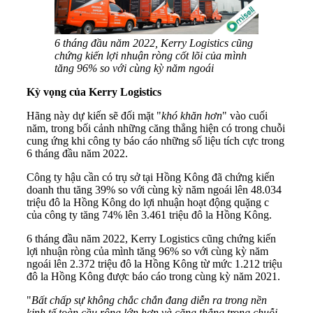
6 tháng đầu năm 2022, Kerry Logistics cũng
chứng kiến lợi nhuận ròng cốt lõi của mình
tăng 96% so với cùng kỳ năm ngoái
Kỳ vọng của Kerry Logistics
Hãng này dự kiến sẽ đối mặt "
khó khăn hơn
" vào cuối
năm, trong bối cảnh những căng thẳng hiện có trong chuỗi
cung ứng khi công ty báo cáo những số liệu tích cực trong
6 tháng đầu năm 2022.
Công ty hậu cần có trụ sở tại Hồng Kông đã chứng kiến
doanh thu tăng 39% so với cùng kỳ năm ngoái lên 48.034
triệu đô la Hồng Kông do lợi nhuận hoạt động quặng c
của công ty tăng 74% lên 3.461 triệu đô la Hồng Kông.
6 tháng đầu năm 2022, Kerry Logistics cũng chứng kiến
lợi nhuận ròng của mình tăng 96% so với cùng kỳ năm
ngoái lên 2.372 triệu đô la Hồng Kông từ mức 1.212 triệu
đô la Hồng Kông được báo cáo trong cùng kỳ năm 2021.
"
Bất chấp sự không chắc chắn đang diễn ra trong nền
kinh tế toàn cầu rộng lớn hơn và căng thẳng trong chuỗi