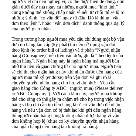
người viết chỉ nêu nghiệp vụ có thể thực hiện dễ dàng, đơn
giản dưới đây mà ngay cả những người mua “khó tính”
cũng không thể không chấp nhận vì nếu từ chối thì sẽ lộ rõ
những ý định “có vấn đề” ngay từ đầu. Đó là dùng “vận
đơn theo lệnh”, hoặc “vận đơn đích” danh thông qua đại lý
của người giao nhận.
Trong trường hợp người mua yêu cầu chỉ dùng một bộ vận
đơn do hãng tàu cấp (ký phát) thì nên sử dụng vận đơn
theo lệnh (to order bill of lading) và ở phần “Người nhận
hàng (Consignee)” nêu trên vận đơn, ghi là “theo lệnh của
ngân hàng”. Ngân hàng này là ngân hàng mà người bán
nhờ thu tiền và giao chứng từ cho người mua. Người bán
sẽ chỉ thị cho ngân hàng này khi nhận được tiền hàng của
người mua thì ký (endorse) trên vận đơn và ghi rõ là
chuyển quyền nhận hàng cho họ, ví dụ như: “Yêu cầu
giao hàng cho Công ty ABC” (người mua) (Please deliver
to ABC Company”). Với cách làm này, người mua không
thể cho rằng có thể gây ra chậm trễ cho họ trong việc nhận
hàng vì họ chỉ cần trả tiền hàng là sẽ có vận đơn để nhận
hàng và nếu vận đơn có bị thất lạc khi gửi đến ngân hàng
thì người nhận hàng cũng không nhận được hàng vì vận
đơn không hợp lệ (chưa có ký chuyển quyền nhận hàng
của ngân hàng) nên hãng tàu không trả hàng.