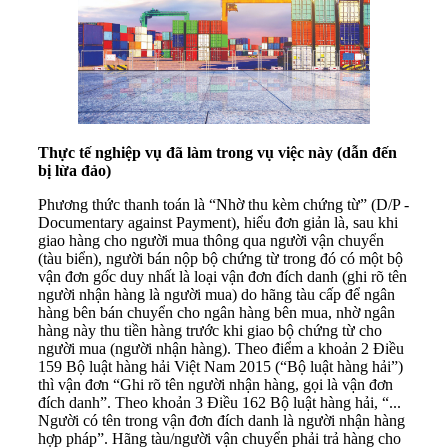
Thực tế nghiệp vụ đã làm trong vụ việc này (dẫn đến
bị lừa đảo)
Phương thức thanh toán là “Nhờ thu kèm chứng từ” (D/P -
Documentary against Payment), hiểu đơn giản là, sau khi
giao hàng cho người mua thông qua người vận chuyển
(tàu biển), người bán nộp bộ chứng từ trong đó có một bộ
vận đơn gốc duy nhất là loại vận đơn đích danh (ghi rõ tên
người nhận hàng là người mua) do hãng tàu cấp để ngân
hàng bên bán chuyển cho ngân hàng bên mua, nhờ ngân
hàng này thu tiền hàng trước khi giao bộ chứng từ cho
người mua (người nhận hàng). Theo điểm a khoản 2 Điều
159 Bộ luật hàng hải Việt Nam 2015 (“Bộ luật hàng hải”)
thì vận đơn “Ghi rõ tên người nhận hàng, gọi là vận đơn
đích danh”. Theo khoản 3 Điều 162 Bộ luật hàng hải, “...
Người có tên trong vận đơn đích danh là người nhận hàng
hợp pháp”. Hãng tàu/người vận chuyển phải trả hàng cho