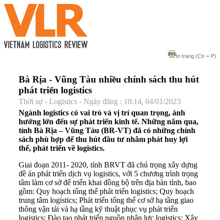
In trang
(Ctr + P)
Bà Rịa - Vũng Tàu nhiều chính sách thu hút
phát triển logistics
Thời sự - Logistics - Ngày đăng : 10:14, 04/01/2023
Ngành logistics có vai trò và vị trí quan trọng, ảnh
hưởng lớn đến sự phát triển kinh tế. Những năm qua,
tỉnh Bà Rịa – Vũng Tàu (BR-VT) đã có những chính
sách phù hợp để thu hút đầu tư nhằm phát huy lợi
thế, phát triển về logistics.
Giai đoạn 2011- 2020, tỉnh BRVT đã chú trọng xây dựng
đề án phát triển dịch vụ logistics, với 5 chương trình trọng
tâm làm cơ sở để triển khai đồng bộ trên địa bàn tỉnh, bao
gồm: Quy hoạch tổng thể phát triển logistics; Quy hoạch
trung tâm logistics; Phát triển tổng thể cơ sở hạ tầng giao
thông vận tải và hạ tầng kỹ thuật phục vụ phát triển
logistics; Đào tạo phát triển nguồn nhân lực logistics; Xây