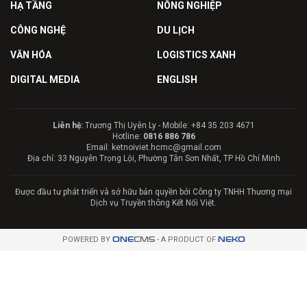
HẠ TẦNG
NÔNG NGHIỆP
CÔNG NGHỆ
DU LỊCH
VĂN HÓA
LOGISTICS XANH
DIGITAL MEDIA
ENGLISH
Liên hệ:
Trương Thị Uyên Ly - Mobile: +84 35 203 4671
Hotline:
0816 886 786
Email: ketnoiviet.hcmc@gmail.com
Địa chỉ: 33 Nguyễn Trọng Lội, Phường Tân Sơn Nhất, TP Hồ Chí Minh
Được đầu tư phát triển và sở hữu bản quyền bởi Công ty TNHH Thương mại
Dịch vụ Truyền thông Kết Nối Việt.
POWERED BY
ONE
CMS
- A PRODUCT OF
NEKO