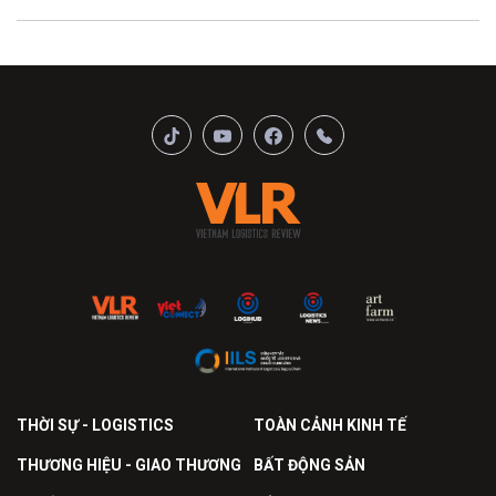
THỜI SỰ - LOGISTICS
TOÀN CẢNH KINH TẾ
THƯƠNG HIỆU - GIAO THƯƠNG
BẤT ĐỘNG SẢN