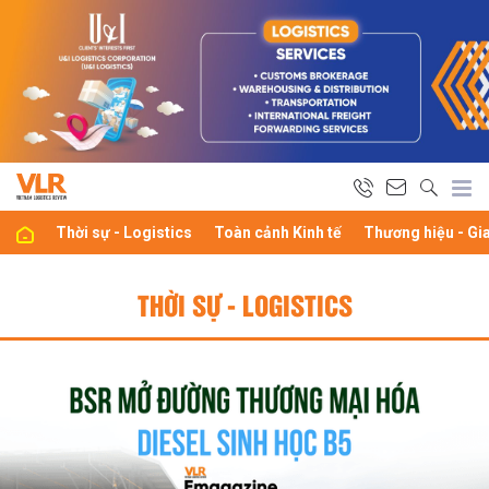
Thời sự - Logistics
Toàn cảnh Kinh tế
Thương hiệu - Gi
THỜI SỰ - LOGISTICS