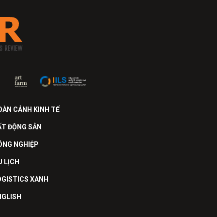
OÀN CẢNH KINH TẾ
ẤT ĐỘNG SẢN
ÔNG NGHIỆP
U LỊCH
OGISTICS XANH
NGLISH