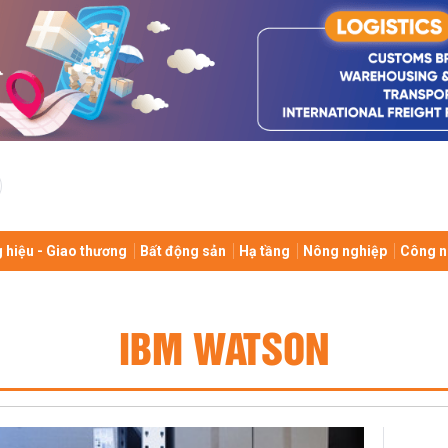
 hiệu - Giao thương
Bất động sản
Hạ tầng
Nông nghiệp
Công n
IBM WATSON