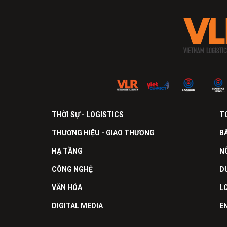
THỜI SỰ - LOGISTICS
T
THƯƠNG HIỆU - GIAO THƯƠNG
B
HẠ TẦNG
N
CÔNG NGHỆ
D
VĂN HÓA
L
DIGITAL MEDIA
E