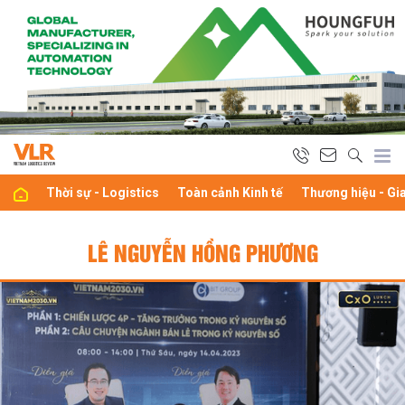
Thời sự - Logistics
Toàn cảnh Kinh tế
Thương hiệu - Gi
LÊ NGUYỄN HỒNG PHƯƠNG