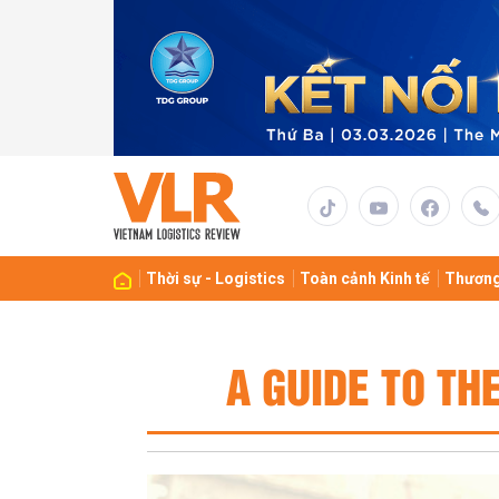
Thời sự - Logistics
Toàn cảnh Kinh tế
Thương
A GUIDE TO TH