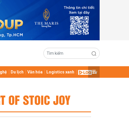
ghệ
Du lịch
Văn hóa
Logistics xanh
T OF STOIC JOY