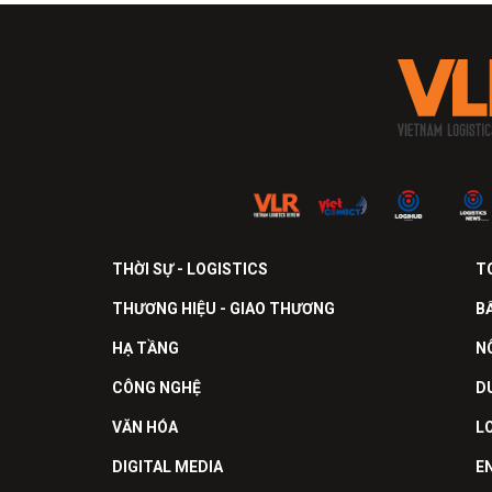
THỜI SỰ - LOGISTICS
T
THƯƠNG HIỆU - GIAO THƯƠNG
B
HẠ TẦNG
N
CÔNG NGHỆ
D
VĂN HÓA
L
DIGITAL MEDIA
E