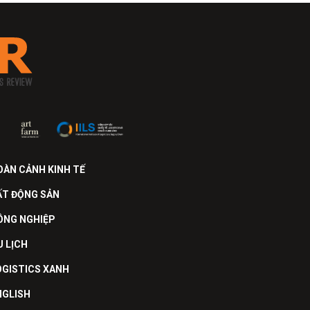
OÀN CẢNH KINH TẾ
ẤT ĐỘNG SẢN
ÔNG NGHIỆP
U LỊCH
OGISTICS XANH
NGLISH