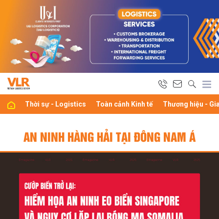
Thời sự - Logistics
Toàn cảnh Kinh tế
Thương hiệu - Gi
AN NINH HÀNG HẢI TẠI ĐÔNG NAM Á