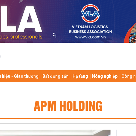
 hiệu - Giao thương
Bất động sản
Hạ tầng
Nông nghiệp
Công n
APM HOLDING