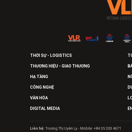
THỜI SỰ - LOGISTICS
T
THƯƠNG HIỆU - GIAO THƯƠNG
B
HẠ TẦNG
N
CÔNG NGHỆ
D
VĂN HÓA
L
DIGITAL MEDIA
E
Liên hệ:
Trương Thị Uyên Ly - Mobile: +84 35 203 4671