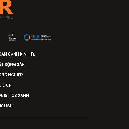
OÀN CẢNH KINH TẾ
ẤT ĐỘNG SẢN
ÔNG NGHIỆP
U LỊCH
OGISTICS XANH
NGLISH