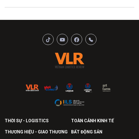
THỜI SỰ - LOGISTICS
TOÀN CẢNH KINH TẾ
THƯƠNG HIỆU - GIAO THƯƠNG
BẤT ĐỘNG SẢN