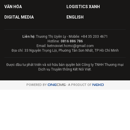
VĂN HÓA
LOGISTICS XANH
DIGITAL MEDIA
ENGLISH
Liên hệ:
Trương Thị Uyên Ly - Mobile: +84 35 203 4671
Hotline:
0816 886 786
Email: ketnoiviet.hcmc@gmail.com
Địa chỉ: 33 Nguyễn Trọng Lội, Phường Tân Sơn Nhất, TP Hồ Chí Minh
Được đầu tư phát triển và sở hữu bản quyền bởi Công ty TNHH Thương mại
Dịch vụ Truyền thông Kết Nối Việt.
POWERED BY
ONE
CMS
- A PRODUCT OF
NEKO