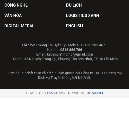
CÔNG NGHỆ
DU LỊCH
VĂN HÓA
LOGISTICS XANH
DIGITAL MEDIA
ENGLISH
Liên hệ:
Trương Thị Uyên Ly - Mobile: +84 35 203 4671
Hotline:
0816 886 786
Email: ketnoiviet.hcmc@gmail.com
Địa chỉ: 33 Nguyễn Trọng Lội, Phường Tân Sơn Nhất, TP Hồ Chí Minh
Được đầu tư phát triển và sở hữu bản quyền bởi Công ty TNHH Thương mại
Dịch vụ Truyền thông Kết Nối Việt.
POWERED BY
ONE
CMS
- A PRODUCT OF
NEKO