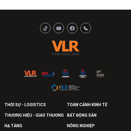
THỜI SỰ - LOGISTICS
TOÀN CẢNH KINH TẾ
THƯƠNG HIỆU - GIAO THƯƠNG
BẤT ĐỘNG SẢN
HẠ TẦNG
NÔNG NGHIỆP