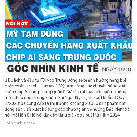
 Du lịch và đầu tư FDI vào Trung Đông sẽ bị ảnh hưởng nặng bởi
cuộc chiến Israel – Hamas  Mỹ tạm dừng các chuyến hàng xuất
khẩu Chip AI sang Trung Quốc  Giá lúa mì toàn cầu giảm xuống
mức thấp nhất trong 3 năm khi Nga đẩy mạnh xuất khẩu  Quý
III/2023: đã cung cấp ra thị trường khoảng 20.000 sản phẩm bất
động sản  Đề xuất bổ sung các phương án về hưởng Bảo hiểm xã
hội một lần  Hà Nội dự kiến tăng giá vé xe buýt từ năm 2024
Toàn cảnh Kinh tế