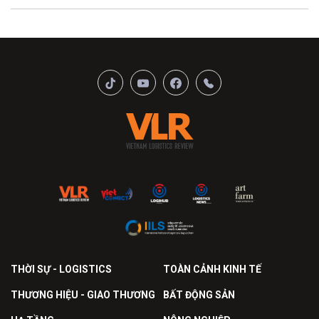
THỜI SỰ - LOGISTICS
TOÀN CẢNH KINH TẾ
THƯƠNG HIỆU - GIAO THƯƠNG
BẤT ĐỘNG SẢN