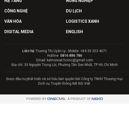
HẠ TẦNG
NÔNG NGHIỆP
CÔNG NGHỆ
DU LỊCH
VĂN HÓA
LOGISTICS XANH
DIGITAL MEDIA
ENGLISH
Liên hệ:
Trương Thị Uyên Ly - Mobile: +84 35 203 4671
Hotline:
0816 886 786
Email: ketnoiviet.hcmc@gmail.com
Địa chỉ: 33 Nguyễn Trọng Lội, Phường Tân Sơn Nhất, TP Hồ Chí Minh
Được đầu tư phát triển và sở hữu bản quyền bởi Công ty TNHH Thương mại
Dịch vụ Truyền thông Kết Nối Việt.
POWERED BY
ONE
CMS
- A PRODUCT OF
NEKO