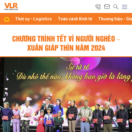
Thời sự - Logistics
Toàn cảnh Kinh tế
Thương hiệu - Gi
CHƯƠNG TRÌNH TẾT VÌ NGƯỜI NGHÈO –
XUÂN GIÁP THÌN NĂM 2024