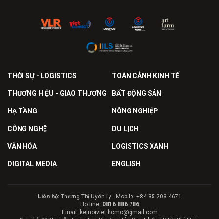
THỜI SỰ - LOGISTICS
TOÀN CẢNH KINH TẾ
THƯƠNG HIỆU - GIAO THƯƠNG
BẤT ĐỘNG SẢN
HẠ TẦNG
NÔNG NGHIỆP
CÔNG NGHỆ
DU LỊCH
VĂN HÓA
LOGISTICS XANH
DIGITAL MEDIA
ENGLISH
Liên hệ:
Trương Thị Uyên Ly - Mobile: +84 35 203 4671
Hotline:
0816 886 786
Email: ketnoiviet.hcmc@gmail.com