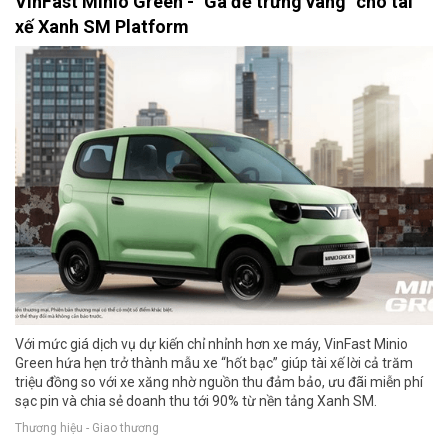
VinFast Minio Green - "Gà đẻ trứng vàng" cho tài
xế Xanh SM Platform
Với mức giá dịch vụ dự kiến chỉ nhỉnh hơn xe máy, VinFast Minio
Green hứa hẹn trở thành mẫu xe “hốt bạc” giúp tài xế lời cả trăm
triệu đồng so với xe xăng nhờ nguồn thu đảm bảo, ưu đãi miễn phí
sạc pin và chia sẻ doanh thu tới 90% từ nền tảng Xanh SM.
Thương hiệu - Giao thương