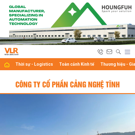
Thời sự - Logistics
Toàn cảnh Kinh tế
Thương hiệu - Gi
CÔNG TY CỔ PHẦN CẢNG NGHỆ TĨNH