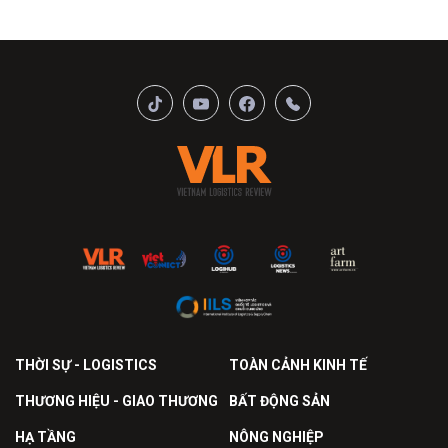
THỜI SỰ - LOGISTICS
TOÀN CẢNH KINH TẾ
THƯƠNG HIỆU - GIAO THƯƠNG
BẤT ĐỘNG SẢN
HẠ TẦNG
NÔNG NGHIỆP