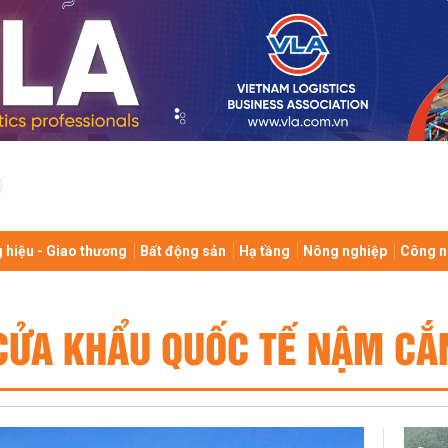
 hiệu - Giao thương
Bất động sản
Hạ tầng
Nông nghiệp
Công n
CỬA KHẨU QUỐC TẾ NẬM CẮ