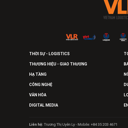
THỜI SỰ - LOGISTICS
T
THƯƠNG HIỆU - GIAO THƯƠNG
B
HẠ TẦNG
N
CÔNG NGHỆ
D
VĂN HÓA
L
DIGITAL MEDIA
E
Liên hệ:
Trương Thị Uyên Ly - Mobile: +84 35 203 4671