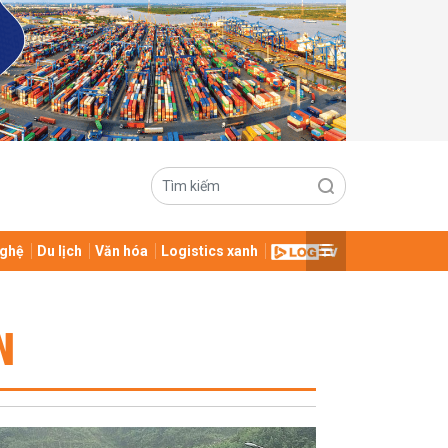
ghệ
Du lịch
Văn hóa
Logistics xanh
N