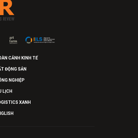
OÀN CẢNH KINH TẾ
ẤT ĐỘNG SẢN
ÔNG NGHIỆP
U LỊCH
OGISTICS XANH
NGLISH