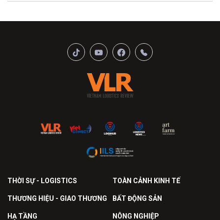
THỜI SỰ - LOGISTICS
TOÀN CẢNH KINH TẾ
THƯƠNG HIỆU - GIAO THƯƠNG
BẤT ĐỘNG SẢN
HẠ TẦNG
NÔNG NGHIỆP