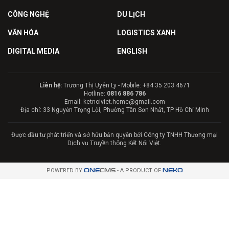
CÔNG NGHỆ
DU LỊCH
VĂN HÓA
LOGISTICS XANH
DIGITAL MEDIA
ENGLISH
Liên hệ:
Trương Thị Uyên Ly - Mobile: +84 35 203 4671
Hotline:
0816 886 786
Email: ketnoiviet.hcmc@gmail.com
Địa chỉ: 33 Nguyễn Trọng Lội, Phường Tân Sơn Nhất, TP Hồ Chí Minh
Được đầu tư phát triển và sở hữu bản quyền bởi Công ty TNHH Thương mại
Dịch vụ Truyền thông Kết Nối Việt.
POWERED BY
ONE
CMS
- A PRODUCT OF
NEKO