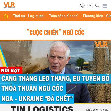
Thời sự - Logistics
Toàn cảnh Kinh tế
Thương hiệu - Gi
“CUỘC CHIẾN” NGŨ CỐC