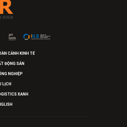
OÀN CẢNH KINH TẾ
ẤT ĐỘNG SẢN
ÔNG NGHIỆP
U LỊCH
OGISTICS XANH
NGLISH