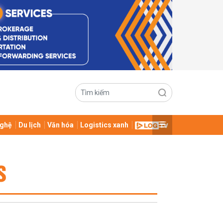
ghệ
Du lịch
Văn hóa
Logistics xanh
S