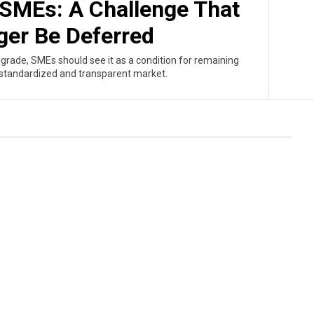
r SMEs: A Challenge That
ger Be Deferred
upgrade, SMEs should see it as a condition for remaining
y standardized and transparent market.