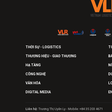
THỜI SỰ - LOGISTICS
T
THƯƠNG HIỆU - GIAO THƯƠNG
B
HẠ TẦNG
N
CÔNG NGHỆ
D
VĂN HÓA
L
DIGITAL MEDIA
E
Liên hệ:
Trương Thị Uyên Ly - Mobile: +84 35 203 4671