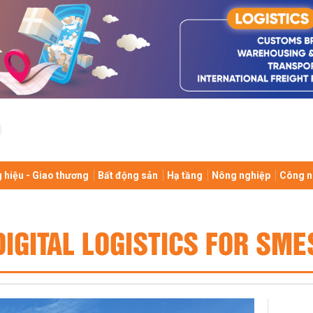
 hiệu - Giao thương
Bất động sản
Hạ tầng
Nông nghiệp
Công n
DIGITAL LOGISTICS FOR SME