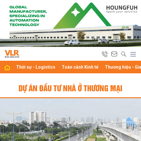
Thời sự - Logistics
Toàn cảnh Kinh tế
Thương hiệu - Gi
DỰ ÁN ĐẦU TƯ NHÀ Ở THƯƠNG MẠI