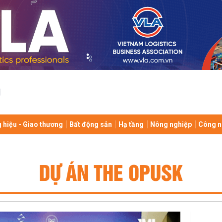
 hiệu - Giao thương
Bất động sản
Hạ tầng
Nông nghiệp
Công n
DỰ ÁN THE OPUSK