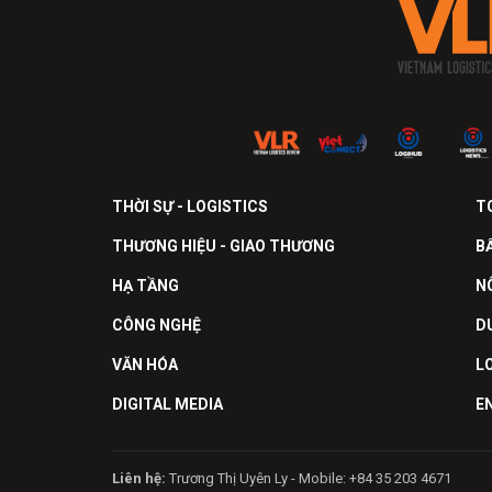
THỜI SỰ - LOGISTICS
T
THƯƠNG HIỆU - GIAO THƯƠNG
B
HẠ TẦNG
N
CÔNG NGHỆ
D
VĂN HÓA
L
DIGITAL MEDIA
E
Liên hệ:
Trương Thị Uyên Ly - Mobile: +84 35 203 4671