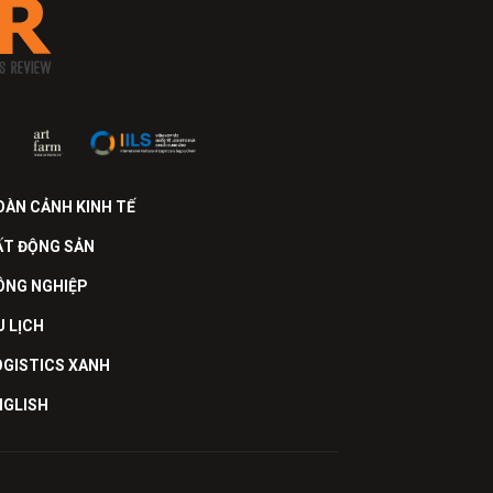
OÀN CẢNH KINH TẾ
ẤT ĐỘNG SẢN
ÔNG NGHIỆP
U LỊCH
OGISTICS XANH
NGLISH