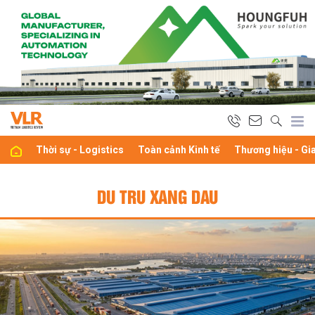
Thời sự - Logistics
Toàn cảnh Kinh tế
Thương hiệu - Gi
DU TRU XANG DAU