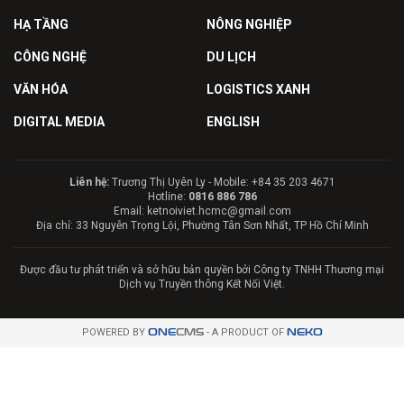
HẠ TẦNG
NÔNG NGHIỆP
CÔNG NGHỆ
DU LỊCH
VĂN HÓA
LOGISTICS XANH
DIGITAL MEDIA
ENGLISH
Liên hệ:
Trương Thị Uyên Ly - Mobile: +84 35 203 4671
Hotline:
0816 886 786
Email: ketnoiviet.hcmc@gmail.com
Địa chỉ: 33 Nguyễn Trọng Lội, Phường Tân Sơn Nhất, TP Hồ Chí Minh
Được đầu tư phát triển và sở hữu bản quyền bởi Công ty TNHH Thương mại
Dịch vụ Truyền thông Kết Nối Việt.
POWERED BY
ONE
CMS
- A PRODUCT OF
NEKO