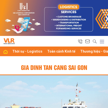
Thời sự - Logistics
Toàn cảnh Kinh tế
Thương hiệu - Gi
GIA DINH TAN CANG SAI GON