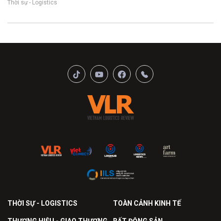
Thời sự - Logistics
THỜI SỰ - LOGISTICS
TOÀN CẢNH KINH TẾ
THƯƠNG HIỆU - GIAO THƯƠNG
BẤT ĐỘNG SẢN