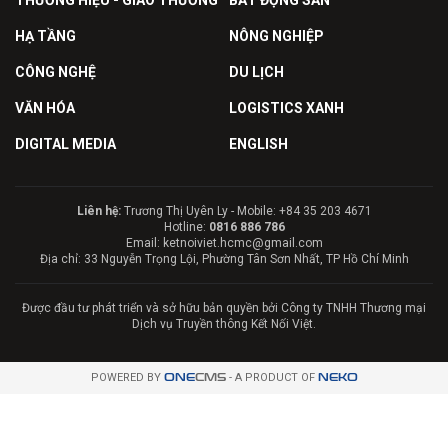
HẠ TẦNG
NÔNG NGHIỆP
CÔNG NGHỆ
DU LỊCH
VĂN HÓA
LOGISTICS XANH
DIGITAL MEDIA
ENGLISH
Liên hệ:
Trương Thị Uyên Ly - Mobile: +84 35 203 4671
Hotline:
0816 886 786
Email: ketnoiviet.hcmc@gmail.com
Địa chỉ: 33 Nguyễn Trọng Lội, Phường Tân Sơn Nhất, TP Hồ Chí Minh
Được đầu tư phát triển và sở hữu bản quyền bởi Công ty TNHH Thương mại
Dịch vụ Truyền thông Kết Nối Việt.
POWERED BY
ONE
CMS
- A PRODUCT OF
NEKO