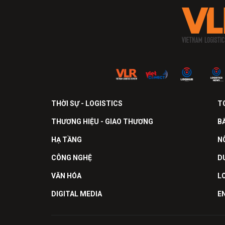
THỜI SỰ - LOGISTICS
T
THƯƠNG HIỆU - GIAO THƯƠNG
B
HẠ TẦNG
N
CÔNG NGHỆ
D
VĂN HÓA
L
DIGITAL MEDIA
E