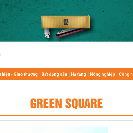
 hiệu - Giao thương
Bất động sản
Hạ tầng
Nông nghiệp
Công n
GREEN SQUARE