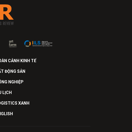
OÀN CẢNH KINH TẾ
ẤT ĐỘNG SẢN
ÔNG NGHIỆP
U LỊCH
OGISTICS XANH
NGLISH