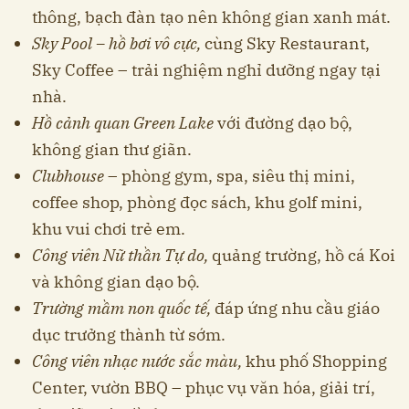
thông, bạch đàn tạo nên không gian xanh mát.
Sky Pool – hồ bơi vô cực,
cùng Sky Restaurant,
Sky Coffee – trải nghiệm nghỉ dưỡng ngay tại
nhà.
Hồ cảnh quan Green Lake
với đường dạo bộ,
không gian thư giãn.
Clubhouse
– phòng gym, spa, siêu thị mini,
coffee shop, phòng đọc sách, khu golf mini,
khu vui chơi trẻ em.
Công viên Nữ thần Tự do,
quảng trường, hồ cá Koi
và không gian dạo bộ.
Trường mầm non quốc tế,
đáp ứng nhu cầu giáo
dục trưởng thành từ sớm.
Công viên nhạc nước sắc màu,
khu phố Shopping
Center, vườn BBQ – phục vụ văn hóa, giải trí,