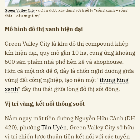
Green Valley City
- dự án được xây dựng với triết lý “sống xanh – sống
chất – đầu tư giá trị”
Mô hình đô thị xanh hiện đại
Green Valley City là khu đô thị compound khép
kín hiện đại, quy mô gần 10 ha, cung ứng khoảng
500 sản phẩm nhà phố liên kế và shophouse.
Hơn cả một nơi để ở, đây là chốn nghỉ dưỡng giữa
vùng đất công nghiệp, tạo nên một “
thung lũng
xanh
” đầy thư thái giữa lòng đô thị sôi động.
Vị trí vàng, kết nối thông suốt
Nằm ngay mặt tiền đường Nguyễn Hữu Cảnh (DH
420), phường
Tân Uyên
, Green Valley City sở hữu
vị trí chiến lược thuận tiện kết nối với các tuyến