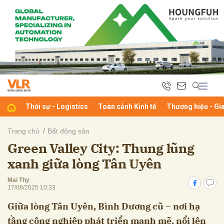
bình luận
Thời sự - Logistics
Toàn cảnh Kinh tế
Thương hiệu - Gi
Trang chủ
Bất động sản
Green Valley City: Thung lũng
Hủy
G
xanh giữa lòng Tân Uyên
Mai Thy
17/08/2025 10:33
Giữa lòng Tân Uyên, Bình Dương cũ – nơi hạ
tầng công nghiệp phát triển mạnh mẽ, nổi lên