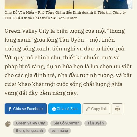
Ông Đỗ Văn Hiếu – Phó Tổng Giám đốc Kinh doanh & Tiếp thị, Công ty
TNHH Đầu tư và Phát triển Sài Gòn Center
Green Valley City là biểu tượng của một “thung
lũng xanh” giữa lòng Tân Uyên – một thiên
đường sống xanh, tiện nghi và đầu tư hiệu quả.
Với quy mô chỉnh chu, thiết kế chuẩn mực và
pháp lý rõ ràng, dự án hứa hẹn là lựa chọn ưu việt
cho các gia đình trẻ, nhà đầu tư tinh tường, và bất
cứ ai khao khát một cuộc sống chất lượng giữa
vùng đất đầy tiềm năng này.
Chia sẻ Facebook
Chia sẻ Zalo
Copy link
Green Valley City
Sài Gòn Center
Tân Uyên
thung lũng xanh
tiềm năng