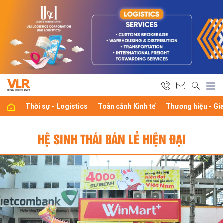
Thời sự - Logistics
Toàn cảnh Kinh tế
Thương hiệu - Gi
HỆ SINH THÁI BÁN LẺ HIỆN ĐẠI