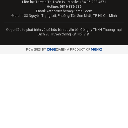
Liên hệ:
Trương Thị Uyên Ly - Mobile: +84 35 203 4671
Hotline:
0816 886 786
Email: ketnoiviet.hcmc@gmail.com
Địa chỉ: 33 Nguyễn Trọng Lội, Phường Tân Sơn Nhất, TP Hồ Chí Minh
Được đầu tư phát triển và sở hữu bản quyền bởi Công ty TNHH Thương mại
Dịch vụ Truyền thông Kết Nối Việt.
POWERED BY
ONE
CMS
- A PRODUCT OF
NEKO