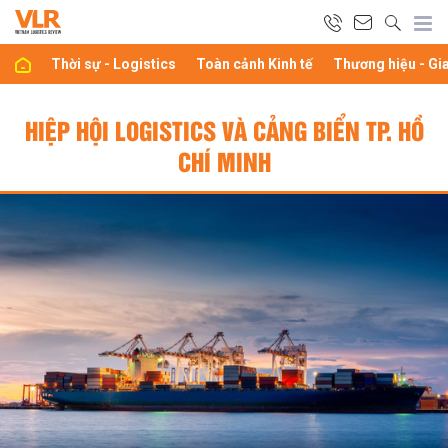
Thời sự - Logistics
Toàn cảnh Kinh tế
Thương hiệu - Gi
HIỆP HỘI LOGISTICS VÀ CẢNG BIỂN TP. HỒ
CHÍ MINH