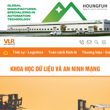
Thời sự - Logistics
Toàn cảnh Kinh tế
Thương hiệu - Gi
KHOA HỌC DỮ LIỆU VÀ AN NINH MẠNG