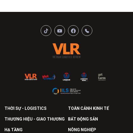
THỜI SỰ - LOGISTICS
TOÀN CẢNH KINH TẾ
THƯƠNG HIỆU - GIAO THƯƠNG
BẤT ĐỘNG SẢN
HẠ TẦNG
NÔNG NGHIỆP